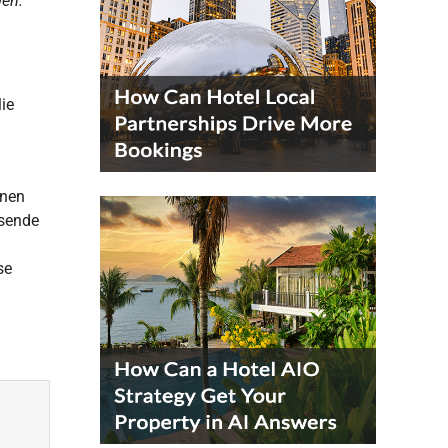
gen.
lie
nnen
isende
se