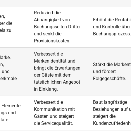
Reduziert die
en,
Abhängigkeit von
Erhöht die Rentabil
er die
Buchungsseiten Dritter
und Kontrolle übe
els zu
und senkt die
Buchungsprozess.
Provisionskosten.
Verbessert die
Marke,
Markenidentität und
n,
Stärkt die Marken
bringt die Erwartungen
n und
und fördert
der Gäste mit dem
merkmale
Folgegeschäfte.
tatsächlichen Angebot
in Einklang.
Verbessert die
Baut langfristige
ve Elemente
Kommunikation mit
Beziehungen auf 
logs und
Gästen und steigert
steigert die
lare.
die Servicequalität.
Kundenzufriedenhe