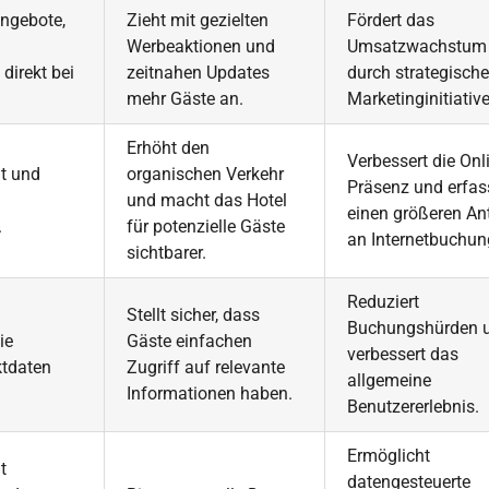
ngebote,
Zieht mit gezielten
Fördert das
Werbeaktionen und
Umsatzwachstum
direkt bei
zeitnahen Updates
durch strategische
mehr Gäste an.
Marketinginitiativ
Erhöht den
Verbessert die Onl
lt und
organischen Verkehr
Präsenz und erfas
und macht das Hotel
einen größeren Ant
.
für potenzielle Gäste
an Internetbuchun
sichtbarer.
Reduziert
Stellt sicher, dass
Buchungshürden 
ie
Gäste einfachen
verbessert das
ktdaten
Zugriff auf relevante
allgemeine
Informationen haben.
Benutzererlebnis.
Ermöglicht
t
datengesteuerte