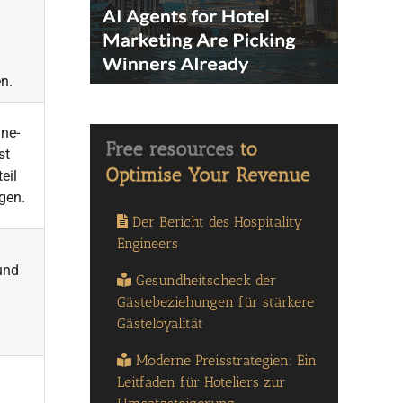
en.
ine-
st
eil
gen.
Der Bericht des Hospitality
Engineers
und
Gesundheitscheck der
Gästebeziehungen für stärkere
Gästeloyalität
Moderne Preisstrategien: Ein
Leitfaden für Hoteliers zur