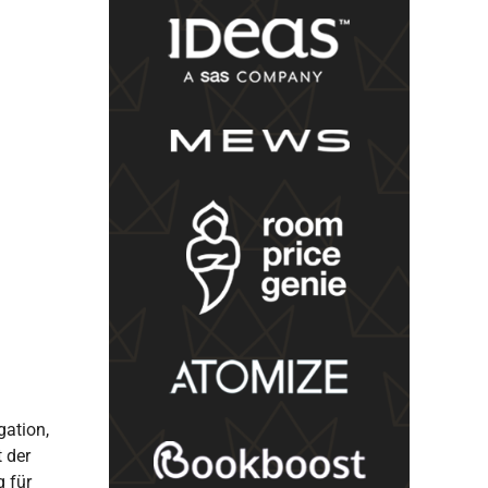
gation,
 der
g für