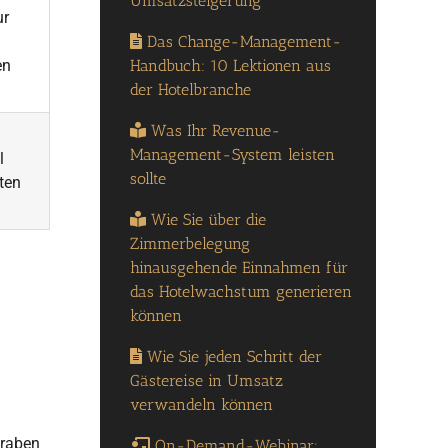
Umsatzsteigerung
ur
Das Change-Management-
Handbuch: 10 Lektionen aus
en
der Hotelbranche
Was Ihr Revenue-
Management-System leisten
l
sollte
ten
Wie Sie über die
Zimmerbelegung
hinausgehende Einnahmen für
das Hotelwachstum generieren
können
Wie Sie jeden Schritt der
Gästereise in Umsatz
verwandeln können
graben
On-Demand-Webinar: