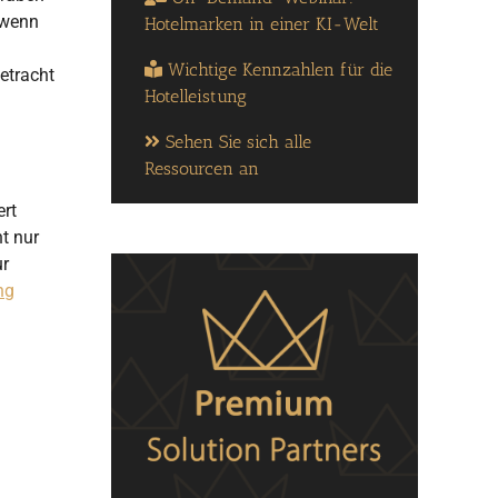
 wenn
Hotelmarken in einer KI-Welt
Wichtige Kennzahlen für die
etracht
Hotelleistung
Sehen Sie sich alle
Ressourcen an
ert
ht nur
ur
ng