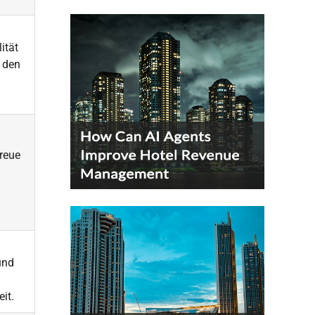
ität
r den
treue
und
it.