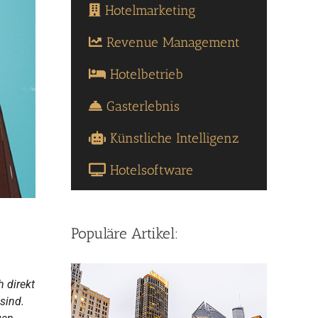
Hotelmarketing
Revenue Management
Hotelbetrieb
Gasterlebnis
Künstliche Intelligenz
Hotelsoftware
Populäre Artikel:
 direkt
sind.