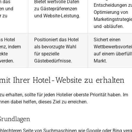
m das
Bietet wertvolle Daten
Entscheidungen z
en und
zu Gästepräferenzen
Optimierung von
r zu
und Website-Leistung.
Marketingstrategi
und -abläufen.
as Hotel
Positioniert das Hotel
Sichert einen
enz, indem
als bevorzugte Wahl
Wettbewerbsvortei
ekte
für spezielle
auf einem überfüll
werden.
Gästebedürfnisse.
Markt.
it Ihrer Hotel-Website zu erhalten
erhalten, sollte für jeden Hotelier oberste Priorität haben. Im
nen dabei helfen, dieses Ziel zu erreichen.
-Grundlagen
schlechteren Seite von Suchmaschinen wie Google oder Bing ver