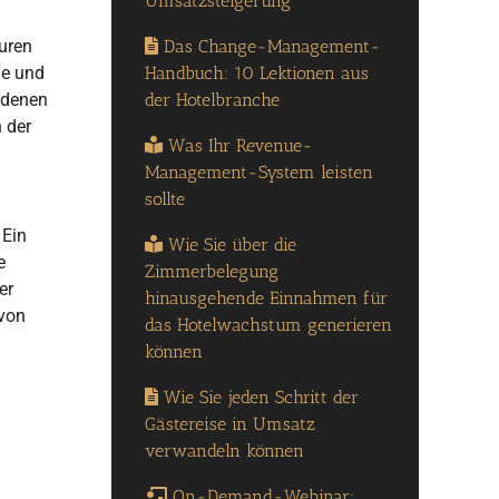
Umsatzsteigerung
Das Change-Management-
ouren
Handbuch: 10 Lektionen aus
de und
der Hotelbranche
edenen
 der
Was Ihr Revenue-
Management-System leisten
sollte
 Ein
Wie Sie über die
e
Zimmerbelegung
er
hinausgehende Einnahmen für
 von
das Hotelwachstum generieren
können
Wie Sie jeden Schritt der
Gästereise in Umsatz
verwandeln können
On-Demand-Webinar: