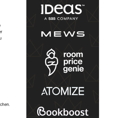
e
er
u
echen.