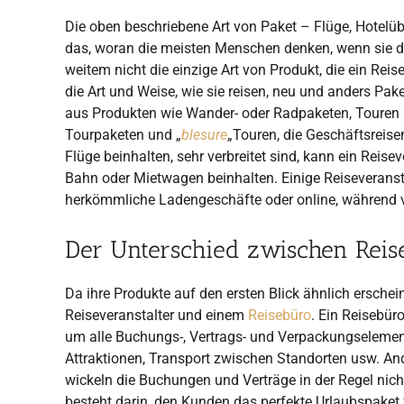
Die oben beschriebene Art von Paket – Flüge, Hotelübe
das, woran die meisten Menschen denken, wenn sie de
weitem nicht die einzige Art von Produkt, die ein Re
die Art und Weise, wie sie reisen, neu und anders
Pake
aus Produkten wie Wander- oder Radpaketen, Touren 
Tourpaketen und „
blesure
„Touren, die Geschäftsreis
Flüge beinhalten, sehr verbreitet sind, kann ein Reise
Bahn oder Mietwagen beinhalten. Einige Reiseveransta
herkömmliche Ladengeschäfte oder online, während vie
Der Unterschied zwischen Reis
Da ihre Produkte auf den ersten Blick ähnlich ersch
Reiseveranstalter und einem
Reisebüro
. Ein Reisebür
um alle Buchungs-, Vertrags- und Verpackungselement
Attraktionen, Transport zwischen Standorten usw. And
wickeln die Buchungen und Verträge in der Regel nic
besteht darin, den Kunden das perfekte Urlaubspaket