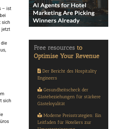
 – ist
bei
 sich
jetzt
 die
Bus,
Der Bericht des Hospitality
Engineers
Gesundheitscheck der
nem
Gästebeziehungen für stärkere
t sich
Gästeloyalität
ie
Moderne Preisstrategien: Ein
büros
Leitfaden für Hoteliers zur