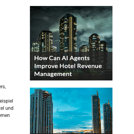
rs,
eispiel
tel und
lemen