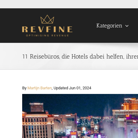
Skip
to
content
Kategorien
11 Reisebüros, die Hotels dabei helfen, ih
By
Martijn Barten
, Updated Jun 01, 2024
View
Larger
Image