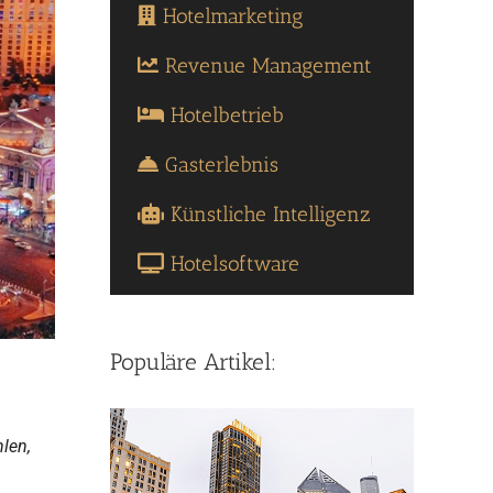
Hotelmarketing
Revenue Management
Hotelbetrieb
Gasterlebnis
Künstliche Intelligenz
Hotelsoftware
Populäre Artikel:
hlen,