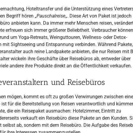
rnachtung, Hoteltransfer und die Unterstützung eines Vertreters
n Begriff hören „
Pauschalreise
„. Diese Art von Paket ist jedoch 
isebüro anbieten kann. Da immer mehr Menschen reisen, verändert
te erfreuen sich immer größerer Beliebtheit. Verbraucher können 
rund um Yoga-Retreats, Weinguttouren, Wellness- oder Detox-
en mit Sightseeing und Entspannung verbinden. Während Pakete,
veranstalter auch reine Landpakete anbieten, die nur Reisen mit 
lter wickeln ihre Geschäfte über Reisebüros ab, entweder über
le andere ihre Produkte direkt an die Öffentlichkeit verkaufen.
everanstaltern und Reisebüros
einen mögen, kommt es oft zu großen Verwirrungen zwischen ei
o ist für die Bereitstellung von Reisen verantwortlich und kümmer
e, die ein Reisepaket ausmachen: Hotelzimmer, Eintritt zu
ererseits verkauft ein Reisebüro diese Pakete an den Kunden. S
ht selbst ab, sondern mit dem Reisebüro. Die Aufgabe des Reise
 für ihre Interessen zusammenzustellen.