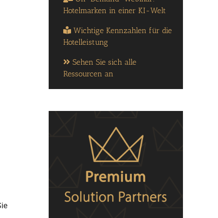
Hotelmarken in einer KI-Welt
Wichtige Kennzahlen für die
Hotelleistung
Sehen Sie sich alle
Ressourcen an
Sie