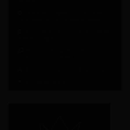
ingresos
Cómo generar ingresos más allá de las
habitaciones para el crecimiento hotelero
Cómo convertir cada paso del recorrido del
huésped en ingresos.
Seminario web bajo demanda: La marca
hotelera en un mundo de IA
Métricas clave para el rendimiento hotelero
Ver todos los recursos