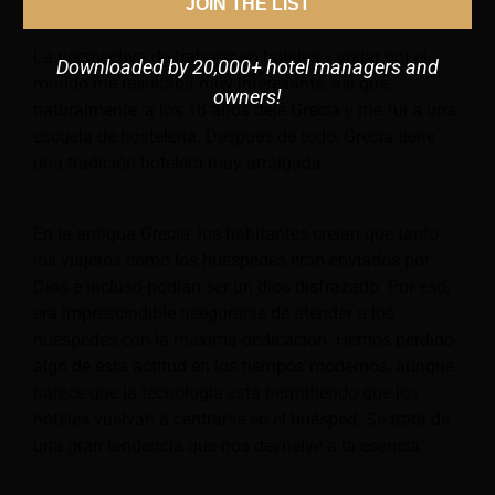
JOIN THE LIST
quería hacer.
La perspectiva de trabajar en hoteles y viajar por el
Downloaded by 20,000+ hotel managers and
mundo me resultaba muy interesante, así que,
owners!
naturalmente, a los 18 años dejé Grecia y me fui a una
escuela de hostelería. Después de todo, Grecia tiene
una tradición hotelera muy arraigada.
En la antigua Grecia, los habitantes creían que tanto
los viajeros como los huéspedes eran enviados por
Dios e incluso podían ser un dios disfrazado. Por eso,
era imprescindible asegurarse de atender a los
huéspedes con la máxima dedicación. Hemos perdido
algo de esta actitud en los tiempos modernos, aunque
parece que la tecnología está permitiendo que los
hoteles vuelvan a centrarse en el huésped. Se trata de
una gran tendencia que nos devuelve a la esencia.