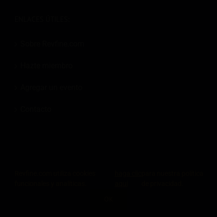
ENLACES ÚTILES:
Sobre Revfine.com
Hazte miembro
Agregar un evento
Contacto
Revfine.com utiliza cookies
haga clic
para nuestra política
© 2026
Revfine.com
-
Términos y condiciones de publicidad
-
Política de
funcionales y analíticas.
aquí
de privacidad.
privacidad
.
OK
LinkedIn
X
Facebook
Instagram
Rss
COMPARTE ESTE CONOCIMIENTO