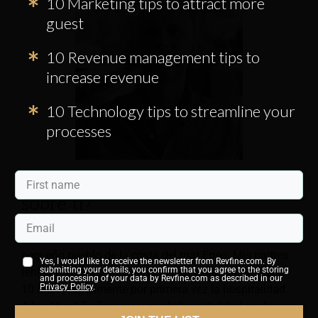
10 Marketing tips to attract more
guest
10 Revenue management tips to
increase revenue
10 Technology tips to streamline your
processes
¿Puedes contarnos un poco
sobre ti?
Mi nombre lo dice todo. Soy griega y crecí en un
pequeño pueblo de la costa del mar Egeo. Mis padres
Yes, I would like to receive the newsletter from Revfine.com. By
submitting your details, you confirm that you agree to the storing
tenían un restaurante junto al mar y allí, cuando tenía
and processing of your data by Revfine.com as described in our
Privacy Policy
.
10 años, experimenté por primera vez la hospitalidad.
A los 16 o 17 años, supe que la hospitalidad era lo que