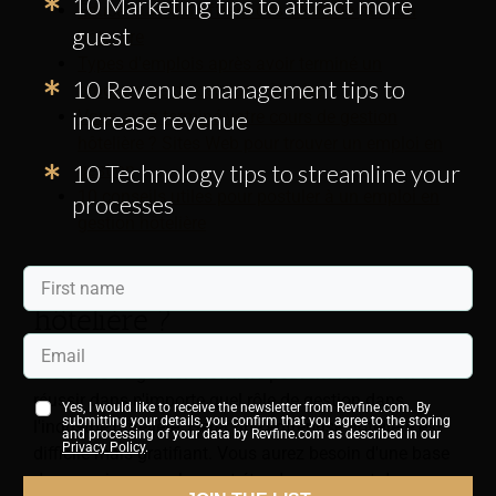
10 Marketing tips to attract more
Éducateurs qui offrent des cours de gestion
guest
hôtelière
Types d'emplois après avoir terminé un
10 Revenue management tips to
programme de gestion hôtelière
increase revenue
Vous avez terminé votre cours de gestion
hôtelière ? Sites Web pour trouver un emploi en
10 Technology tips to streamline your
gestion
10 conseils utiles pour postuler à un emploi en
processes
gestion hôtelière
Qu'est-ce que la gestion
hôtelière ?
Les cours de gestion hôtelière peuvent vous aider à
réussir dans n'importe quel rôle de gestion dans
Yes, I would like to receive the newsletter from Revfine.com. By
submitting your details, you confirm that you agree to the storing
l'industrie hôtelière. Gérer une entreprise hôtelière est
and processing of your data by Revfine.com as described in our
Privacy Policy
.
difficile mais gratifiant. Vous aurez besoin d'une base
de connaissances large et étendue couvrant de