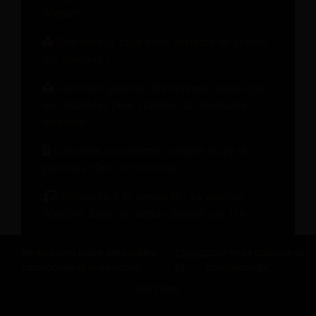
hôtelier
Que devrait faire votre système de gestion
des revenus ?
Comment générer des revenus autres que
les chambres pour stimuler la croissance
hôtelière
Comment transformer chaque étape du
parcours client en revenus
Webinaire à la demande : La marque
hôtelière dans un monde dominé par l’IA
Indicateurs clés de performance hôtelière
Revfine.com utilise des cookies
Cliquez
pour notre politique de
fonctionnels et analytiques.
ici
confidentialité.
Consultez toutes les ressources
D'ACCORD
PARTAGEZ CETTE CONNAISSANCE