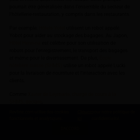
pourrait être généralisée dans l'ensemble du secteur de
l'hôtellerie-restauration, y compris dans les restaurants.
Par exemple,
Hôtels Yotel
utilisent un robot appelé
Yobot pour aider au stockage des bagages. Au Japon,
Hôtel Henn-na
est célèbre pour son utilisation de
robots pour l'enregistrement, le transport des bagages
et même pour le divertissement. De plus,
École
hôtelière suisse (SHMS)
utilise un robot appelé Lucki
pour la livraison de nourriture et l'interaction avec les
clients.
Comme
Xavier de Leymarie, chargé de cours à la
SHMS, déclare
,
Revfine.com utilise des cookies
Cliquez
pour notre politique de
fonctionnels et analytiques.
ici
confidentialité.
« Savoir utiliser les dernières
D'ACCORD
technologies (comme les robots)
PARTAGEZ CETTE CONNAISSANCE
donnera aux étudiants les