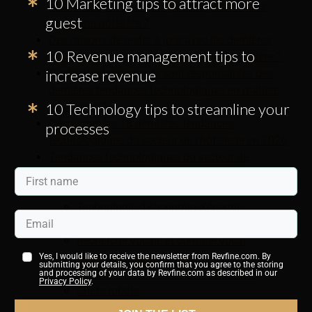
10 Marketing tips to attract more
essentielle pour les entreprises opérant dans
guest
l'industrie hôtelière ?
Des raisons de rester à jour avec les dernières
10 Revenue management tips to
tendances en matière de technologie hôtelière ?
increase revenue
Quels développements sont responsables des
dernières tendances technologiques en matière
10 Technology tips to streamline your
de voyage ?
Découvrez les 18 dernières tendances
processes
technologiques du secteur de l'hôtellerie en 2026
Tendances technologiques du secteur de
l'hôtellerie en 2026
Commande prédictive
Technologie d'économie d'énergie
Gestion automatisée des déchets
Recherche vocale et contrôle vocal
Paiements sans contact
Yes, I would like to receive the newsletter from Revfine.com. By
submitting your details, you confirm that you agree to the storing
Robots dans les hôtels et restaurants
and processing of your data by Revfine.com as described in our
Privacy Policy
.
Chefs-robots
Chatbots