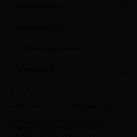
Automatise
Automatisation du tri
Intègre de
Analyse le
Analyses prédictives
Facilite l
Permet la 
Surveillance basée sur le cloud
Facilite u
Fournit de
Technologie RFID
Comprend 
4. Recherche et commande vocales
La recherche vocale est une tendance technologique
croissante dans le secteur de l'hôtellerie, car de
nombreux invités ou clients se tournent vers la
recherche vocale pour trouver des hôtels, des
restaurants et des cafés. Selon
le rapport sur le marché