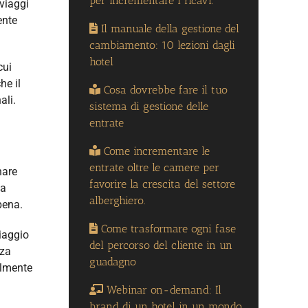
per incrementare i ricavi.
 viaggi
ente
Il manuale della gestione del
cambiamento: 10 lezioni dagli
hotel
cui
he il
Cosa dovrebbe fare il tuo
ali.
sistema di gestione delle
entrate
Come incrementare le
entrate oltre le camere per
nare
favorire la crescita del settore
 a
alberghiero.
pena.
Come trasformare ogni fase
viaggio
del percorso del cliente in un
nza
guadagno
almente
Webinar on-demand: Il
brand di un hotel in un mondo