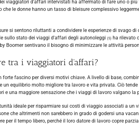
ei viaggiatori d'affari intervistati ha affermato di fare uno o più
ato che le donne hanno un tasso di bleisure complessivo leggerm
ure si sentono riluttanti a condividere le esperienze di svago di 
e sullo stato dei viaggi d'affari degli autonoleggi
ha rilevato c
(5)
aby Boomer sentivano il bisogno di minimizzare le attività person
 tra i viaggiatori d'affari?
un forte fascino per diversi motivi chiave. A livello di base, combi
e un equilibrio molto migliore tra lavoro e vita privata. Ciò tende
eriori e una maggiore sensazione che i viaggi di lavoro valgano la 
tunità ideale per risparmiare sui costi di viaggio associati a un 
sone che altrimenti non sarebbero in grado di godersi una vaca
e per il tempo libero, perché il loro datore di lavoro copre parzi