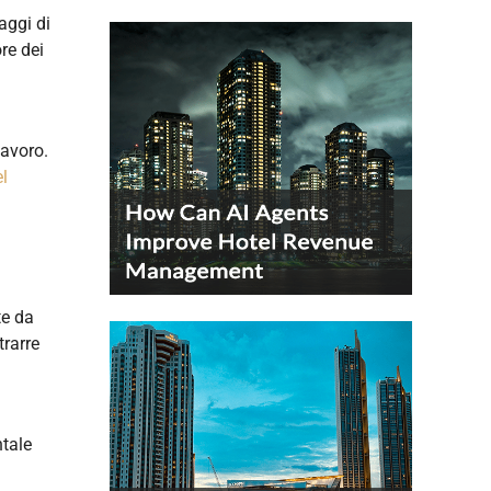
aggi di
ore dei
lavoro.
el
te da
trarre
ntale