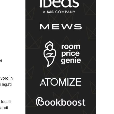
ri
avoro in
 legati
 locali
randi