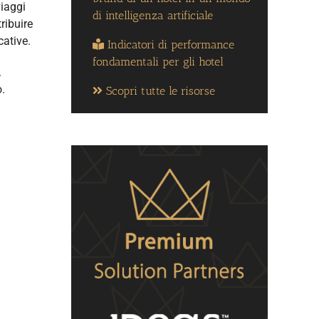
viaggi
di intelligenza artificiale
ribuire
cative.
Indicatori di performance
fondamentali per gli hotel
.
o.
Scopri tutte le risorse