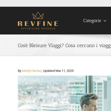
Skip
to
content
Categorie
Cos'è Bleisure Viaggi? Cosa cercano i viaggi
By
Martijn Barten
, Updated Mar 11, 2025
View
Larger
Image