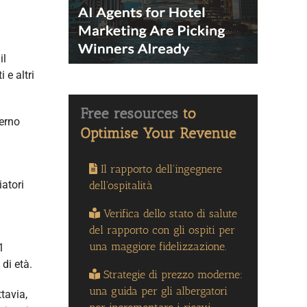
il
 e altri
erno
Il rapporto dell'ingegnere
iatori
dell'ospitalità
Verifica dello stato di salute
del rapporto con gli ospiti per
una maggiore fidelizzazione.
1
di età.
Strategie di prezzo moderne:
una guida per gli albergatori
tavia,