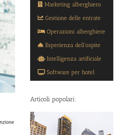
Marketing alberghiero
Gestione delle entrate
Operazioni alberghiere
Esperienza dell'ospite
Intelligenza artificiale
Software per hotel
Articoli popolari:
enzione