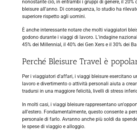
nonostante ciò, in entrambi i gruppi di genere, il 20% d
bleisure all'anno. Di conseguenza, lo studio ha rilev
superiore rispetto agli uomini.
È anche interessante notare che molti viaggiatori bleis
godono durante i viaggi di lavoro. L'indagine nazional
45% dei Millennial, il 40% dei Gen Xers e il 30% dei B
Perché Bleisure Travel è popolare
Per i viaggiatori d'affari, i viaggi bleisure esercitano 
lavoro e divertimento o attività personali aiuta a crear
tradursi in una maggiore felicità, livelli di stress inf
In molti casi, i viaggi bleisure rappresentano un'oppor
all'estero. Fondamentalmente, questo consente a per
personale di farlo. Avranno anche più soldi da spender
le spese di viaggio e alloggio.