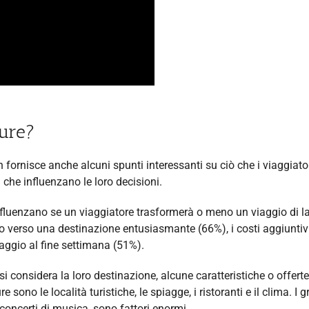
sure?
fornisce anche alcuni spunti interessanti su ciò che i viaggiato
 che influenzano le loro decisioni.
influenzano se un viaggiatore trasformerà o meno un viaggio di l
o verso una destinazione entusiasmante (66%), i costi aggiuntivi
iaggio al fine settimana (51%).
 considera la loro destinazione, alcune caratteristiche o offerte
ono le località turistiche, le spiagge, i ristoranti e il clima. I g
e concerti di musica, sono fattori enormi.