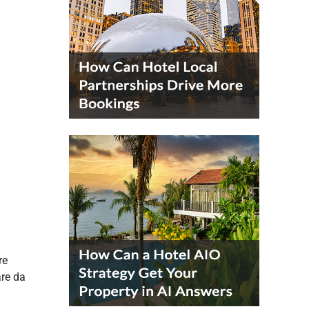
re
are da