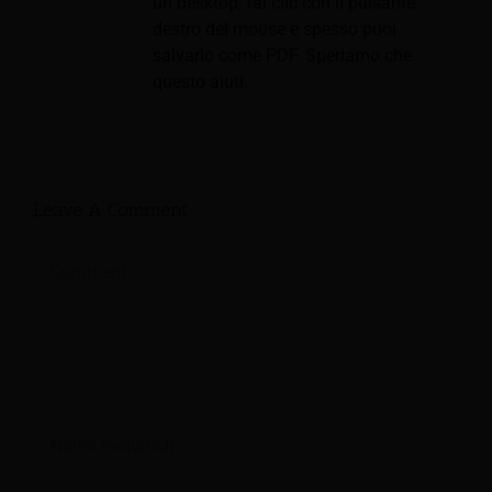
un desktop, fai clic con il pulsante
destro del mouse e spesso puoi
salvarlo come PDF. Speriamo che
questo aiuti.
Leave A Comment
Comment