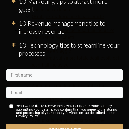
10 Marketing tips to attract more
Viaggiatori di salute e fitness
guest
Vacanzieri di lusso
Ospiti per matrimoni e luna di miele
10 Revenue management tips to
Crescente popolarità dei resort all-inclusive
increase revenue
Caratteristiche principali dei resort all-inclusive
Pacchetti e pacchetti
10 Technology tips to streamline your
Metriche e prezzi
Posizione e viaggio
processes
Concentrati sul valore totale degli ospiti del
resort all-inclusive
Suggerimenti per aumentare le prenotazioni e il
valore totale degli ospiti dei resort all-inclusive
Aumenta la qualità di ristoranti e bar
Offri pacchetti premium all-inclusive
Crea e offri tour locali
Studia le esigenze del tuo mercato di
Yes, I would like to receive the newsletter from Revfine.com. By
submitting your details, you confirm that you agree to the storing
riferimento
and processing of your data by Revfine.com as described in our
Privacy Policy
.
Sviluppa la tua app per smartphone
Aggiungi un tour del resort in realtà virtuale