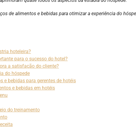
 aprimoram quase todos os aspectos da estadia do hóspede.
iços de alimentos e bebidas para otimizar a experiência do hóspe
tria hoteleira?
rtante para o sucesso do hotel?
a a satisfação do cliente?
ia do hóspede
s e bebidas para gerentes de hotéis
mentos e bebidas em hotéis
menu
eio do treinamento
into
eceita