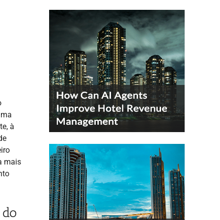
o
 uma
te, à
de
iro
a mais
nto
 do