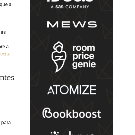
 que a
das
re a
ceita
ntes
 para