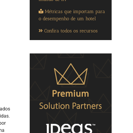
Métricas que importam para
o desempenho de um hotel
Confira todos os recursos
lados
idas.
por
uma