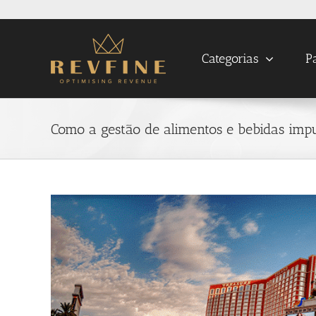
Skip
to
content
Categorias
P
Como a gestão de alimentos e bebidas impu
View
Larger
Image