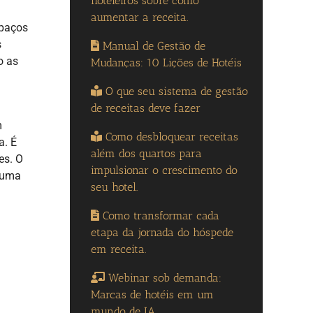
hoteleiros sobre como
aumentar a receita.
spaços
s
Manual de Gestão de
o as
Mudanças: 10 Lições de Hotéis
O que seu sistema de gestão
de receitas deve fazer
m
Como desbloquear receitas
a. É
além dos quartos para
es. O
impulsionar o crescimento do
é uma
seu hotel.
Como transformar cada
etapa da jornada do hóspede
em receita.
Webinar sob demanda:
Marcas de hotéis em um
mundo de IA