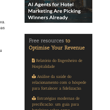
va.
uas
eu
Relatório do Engenheiro de
Hospitalidade
Análise da saúde do
relacionamento com o hóspede
para fortalecer a fidelização.
Estratégias modernas de
precificação: um guia para