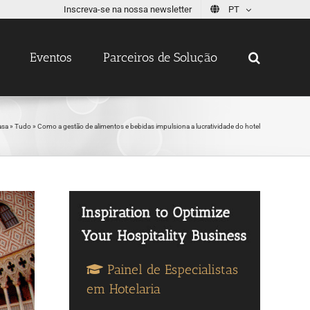
Inscreva-se na nossa newsletter
PT
Eventos
Parceiros de Solução
asa
»
Tudo
»
Como a gestão de alimentos e bebidas impulsiona a lucratividade do hotel
Painel de Especialistas
em Hotelaria