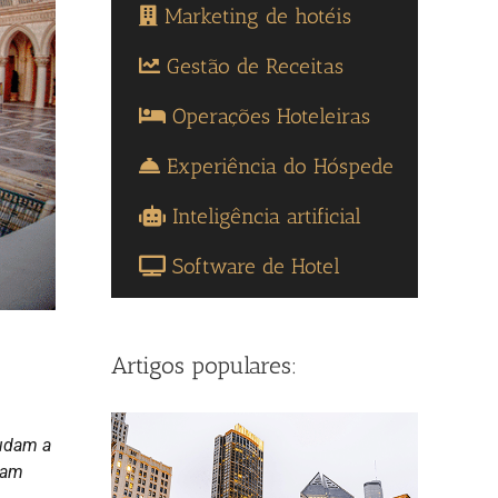
Marketing de hotéis
Gestão de Receitas
Operações Hoteleiras
Experiência do Hóspede
Inteligência artificial
Software de Hotel
Artigos populares:
judam a
nam