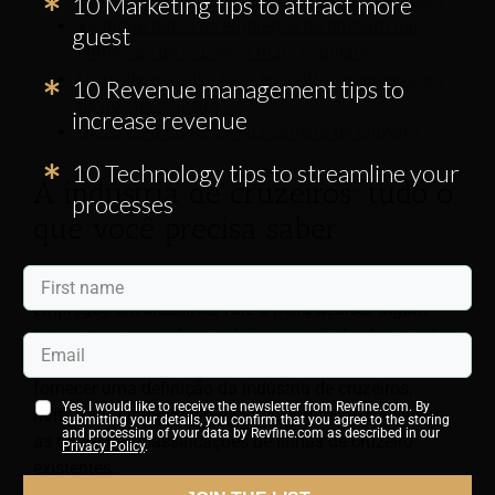
10 Marketing tips to attract more
Verifique todos os empregos de cruzeiro nas
guest
empresas de cruzeiros mais populares
Os melhores sites para encontrar empregos em
10 Revenue management tips to
navios de cruzeiro
increase revenue
Dicas para começar sua carreira de cruzeiro
10 Technology tips to streamline your
A indústria de cruzeiros: tudo o
processes
que você precisa saber
Antes de abordar empresas individuais sobre
empregos em cruzeiros, vale a pena dedicar algum
tempo para aprender o máximo possível sobre o setor.
Por exemplo, idealmente, você deve ser capaz de
fornecer uma definição da indústria de cruzeiros,
Yes, I would like to receive the newsletter from Revfine.com. By
nomear algumas das principais empresas e delinear
submitting your details, you confirm that you agree to the storing
and processing of your data by Revfine.com as described in our
as diferentes classificações de linhas de cruzeiro
Privacy Policy
.
existentes.