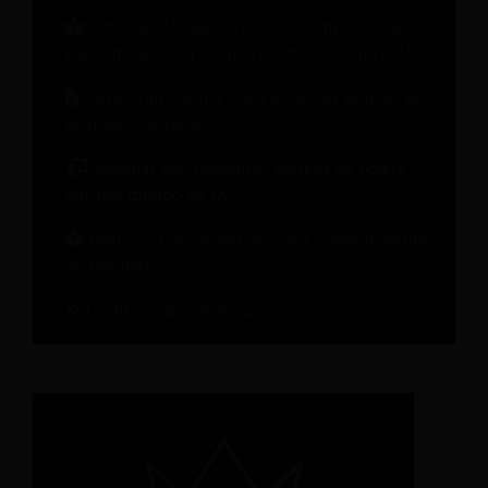
Como desbloquear receitas além dos quartos
para impulsionar o crescimento do seu hotel.
Como transformar cada etapa da jornada do
hóspede em receita.
Webinar sob demanda: Marcas de hotéis
em um mundo de IA
Métricas que importam para o desempenho
de um hotel
Confira todos os recursos