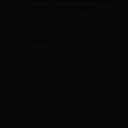
restauração. Eu ficaria feliz em trabalhar em
um navio de cruzeiro. Alguma dica?
Leave A Comment
Comment