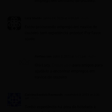
emprego em um navio de cruzeiro.
Lucy Mumbi
junho 24, 2023 at 4:09 pm
- Reply
Estou procurando emprego em navios de
cruzeiro sem experiência anterior. Por favor,
ajude.
Revfine.com
julho 3, 2023 at 1:11 pm
- Reply
Olá Lucy,
Clique aqui
para artigos para
ajudá-lo a encontrar empregos em
navios de cruzeiro.
Carolina Bautista Raymundo
novembro 8, 2023 at 3:30
am
- Reply
Tenho experiência na área de hotelaria e