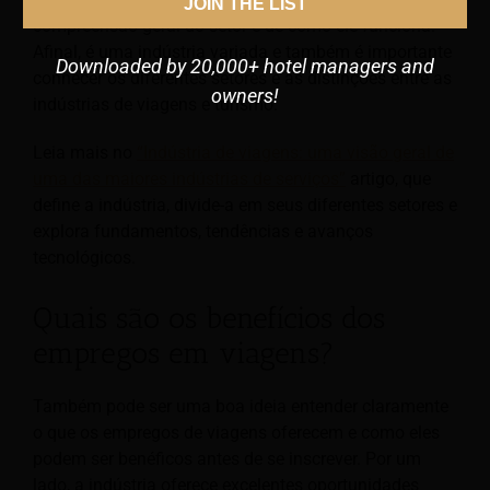
JOIN THE LIST
compreensão geral do setor e de como ele funciona.
Afinal, é uma indústria variada e também é importante
Downloaded by 20,000+ hotel managers and
conhecer os diferentes setores e as distinções entre as
owners!
indústrias de viagens e turismo.
Leia mais no
“Indústria de viagens: uma visão geral de
uma das maiores indústrias de serviços”
artigo, que
define a indústria, divide-a em seus diferentes setores e
explora fundamentos, tendências e avanços
tecnológicos.
Quais são os benefícios dos
empregos em viagens?
Também pode ser uma boa ideia entender claramente
o que os empregos de viagens oferecem e como eles
podem ser benéficos antes de se inscrever. Por um
lado, a indústria oferece excelentes oportunidades