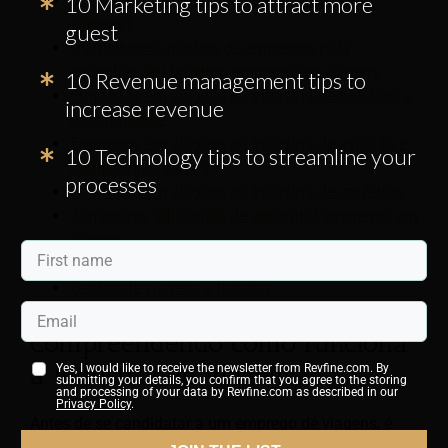
10 Marketing tips to attract more
viagens?
guest
Os melhores quadros de empregos para
encontrar seu próximo emprego em viagens
10 Revenue management tips to
Empregos em viagens na indústria de hotelaria e
increase revenue
hospitalidade
Empregos em viagens na indústria de aviação e
10 Technology tips to streamline your
companhias aéreas
processes
Empregos em viagens na indústria de cruzeiros
3 maneiras adicionais de encontrar empregos em
viagens
Dicas úteis para encontrar carreiras em viagens
Gestão de viagens e turismo
Compreendendo como funciona
a indústria de viagens
Yes, I would like to receive the newsletter from Revfine.com. By
submitting your details, you confirm that you agree to the storing
and processing of your data by Revfine.com as described in our
Privacy Policy
.
Antes de se candidatar a um emprego de viagens, é
bom reservar um tempo para melhorar sua