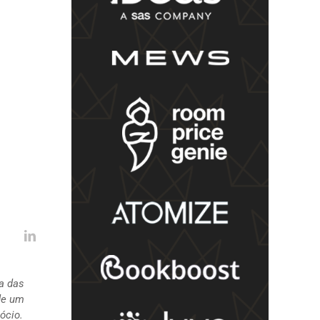
ma das
de um
ócio.