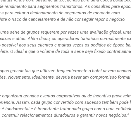
 de rendimento para segmentos transitórios.
As consultas para époc
ores para evitar o deslocamento de segmentos de mercado com
ste o risco de cancelamento e de não conseguir repor o negócio.
a uma série de grupos requerem por vezes uma avaliação global, um
ixas e altas. Além disso, os operadores turísticos normalmente e
o possível aos seus clientes e muitas vezes os pedidos de época ba
eta. O ideal é que o volume de toda a série seja fixado contratualm
grupos grossistas que utilizam frequentemente o hotel devem concor
ções. Novamente, idealmente, deveria haver um compromisso forma
organizam grandes eventos corporativos ou de incentivo provavel
periência. Assim, cada grupo convertido com sucesso também pode l
de é fundamental e é importante tratar cada grupo como uma entidad
 construir relacionamentos duradouros e garantir novos negócios.”