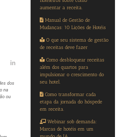
hoteleiros sobre como
aumentar a receita.
Manual de Gestão de
Mudanças: 10 Lições de Hotéis
O que seu sistema de gestão
de receitas deve fazer
Como desbloquear receitas
além dos quartos para
impulsionar o crescimento do
seu hotel.
des dos
do na
Como transformar cada
são ou
etapa da jornada do hóspede
em receita.
Webinar sob demanda:
Marcas de hotéis em um
mundo de IA
odem