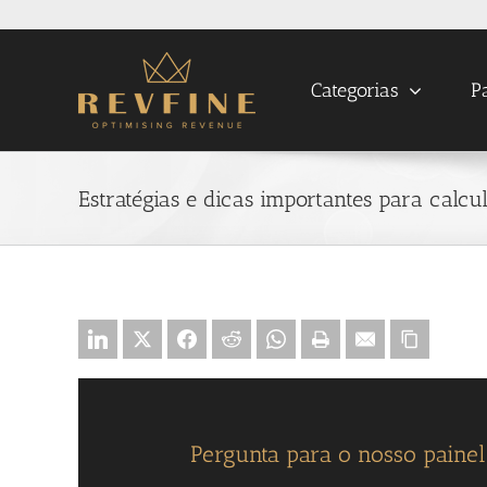
Skip
to
content
Categorias
P
Estratégias e dicas importantes para calcu
Pergunta para o nosso paine