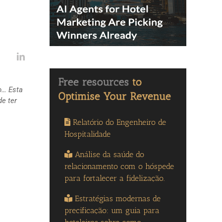
o… Esta
e ter
Relatório do Engenheiro de
Hospitalidade
Análise da saúde do
relacionamento com o hóspede
para fortalecer a fidelização.
Estratégias modernas de
precificação: um guia para