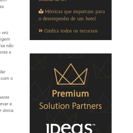
as
Métricas que importam para
o desempenho de um hotel
Confira todos os recursos
a vez
xigem
ixa não
ente e
dar
l com o
mente
evar a
e única.