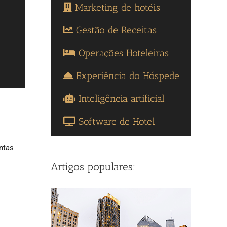
Marketing de hotéis
Gestão de Receitas
Operações Hoteleiras
Experiência do Hóspede
Inteligência artificial
Software de Hotel
ntas
Artigos populares: