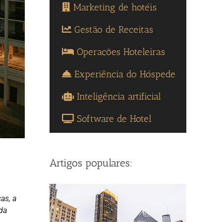
Marketing de hotéis
Gestão de Receitas
Operações Hoteleiras
Experiência do Hóspede
Inteligência artificial
Software de Hotel
Artigos populares:
as, a
ada