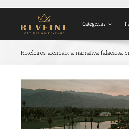
Skip
to
content
Categorias
P
Hoteleiros, atenção: a narrativa falaciosa 
View
Larger
Image