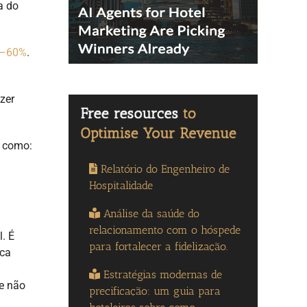
a do
58–60%
.
zer
s como:
Relatório do Engenheiro de
Hospitalidade
Análise da saúde do
relacionamento com o hóspede
l. É
para fortalecer a fidelização.
sca
Estratégias modernas de
 e não
precificação: um guia para