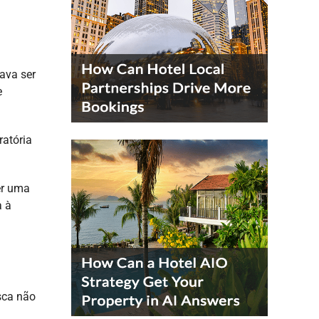
ava ser
e
atória
er uma
a à
sca não