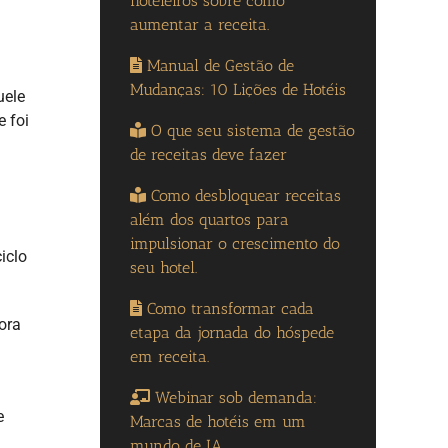
hoteleiros sobre como
aumentar a receita.
Manual de Gestão de
Mudanças: 10 Lições de Hotéis
uele
 foi
O que seu sistema de gestão
de receitas deve fazer
Como desbloquear receitas
além dos quartos para
impulsionar o crescimento do
iclo
seu hotel.
Como transformar cada
ora
etapa da jornada do hóspede
em receita.
Webinar sob demanda:
e
Marcas de hotéis em um
mundo de IA