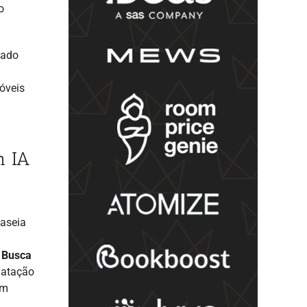
o
nado
óveis
m IA
baseia
 Busca
rmatação
em