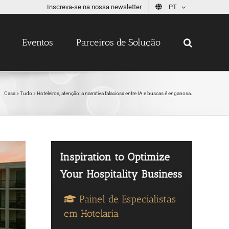
Inscreva-se na nossa newsletter
PT
Eventos
Parceiros de Solução
Casa
»
Tudo
»
Hoteleiros, atenção: a narrativa falaciosa entre IA e buscas é enganosa.
Painel de Especialistas
em Hotelaria