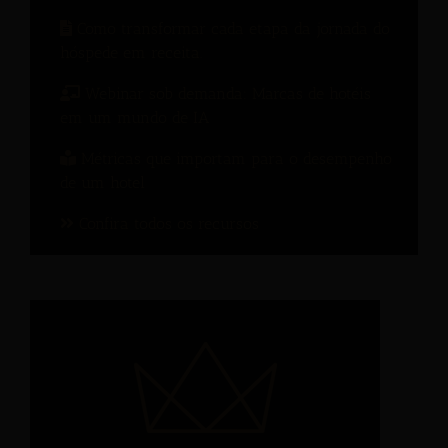
Como transformar cada etapa da jornada do
hóspede em receita.
Webinar sob demanda: Marcas de hotéis
em um mundo de IA
Métricas que importam para o desempenho
de um hotel
Confira todos os recursos