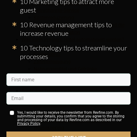
10 Marketing tips to attract more
Die Kontrolle übernehmen
guest
Omnichannel-Service
Kostenreduzierung
10 Revenue management tips to
Verbessern Sie den Kundenservice und die
increase revenue
Gästekommunikation
Was kann in einem Hotel automatisiert werden?
10 Technology tips to streamline your
Rezeption
Gasterlebnis
processes
Zimmerreinigung
Nahrungsmittel und Getränke
Veranstaltungen und Tagungsräume
Gemeinschaftsräume
Tools und Trends zur Hotelautomatisierung
Roboter-Concierge
Automatisierter Check-in-Prozess
Online-Buchungsmaschinen
Yes, I would like to receive the newsletter from Revfine.com. By
submitting your details, you confirm that you agree to the storing
Automatisierter Zimmerservice und
and processing of your data by Revfine.com as described in our
Privacy Policy
.
Housekeeping
Sprachsteuerungssysteme und