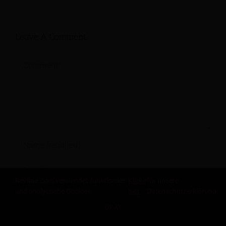
Leave A Comment
Comment
Revfine.com verwendet funktionale
Klicke
für unsere
und analytische Cookies.
hier
Datenschutzerklärung.
OKAY
TEILE DIESEN ARTIKEL