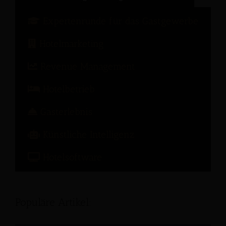
Expertenrunde für das Gastgewerbe
Hotelmarketing
Revenue Management
Hotelbetrieb
Gasterlebnis
Künstliche Intelligenz
Hotelsoftware
Populäre Artikel: