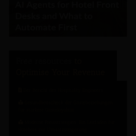
Der Bericht des Hospitality Engineers
Gesundheitscheck der Gästebeziehungen
für stärkere Gästeloyalität
Moderne Preisstrategien: Ein Leitfaden für
Hoteliers zur Umsatzsteigerung