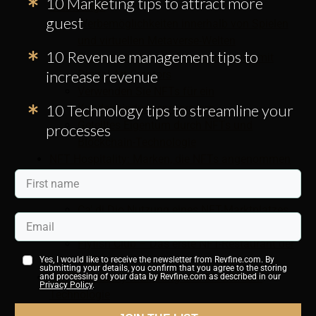
10 Marketing tips to attract more
Marketing?
guest
Werbemöglichkeiten innerhalb von Spielen
und virtuellen Metaverse-Welten
10 Revenue management tips to
Partnerschaften und Kooperationen mit
increase revenue
Digital Art Creators
Verwenden Sie NFTs für ein
10 Technology tips to streamline your
Kundenbindungsprogramm
Geteiltes Eigentum durch NFTs und
processes
Blockchain-Technologie
NFT Hospitality: Marken, die NFTs angenommen
haben
Marriott International NFT-Marketing
Ca' di Dio Nutzung eines NFT-Marktplatzes
für Auktionsräume
Flyfish Club – Das erste NFT-Restaurant der
Welt
Yes, I would like to receive the newsletter from Revfine.com. By
submitting your details, you confirm that you agree to the storing
NFT Hospitality Marketing und Blockchain-
and processing of your data by Revfine.com as described in our
Privacy Policy
.
Technologie
NFT Hospitality Technology und andere Trends in