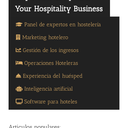
Panel de expertos en hostelería
Marketing hotelero
Gestión de los ingresos
Operaciones Hoteleras
Experiencia del huésped
Inteligencia artificial
Software para hoteles
Articulos populares: