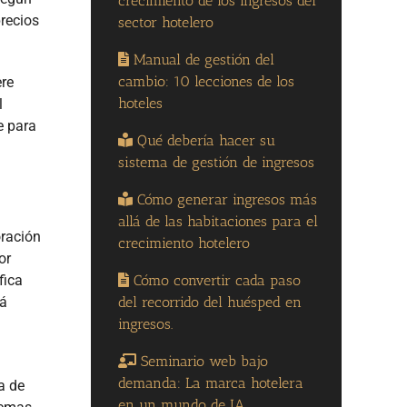
crecimiento de los ingresos del
precios
sector hotelero
Manual de gestión del
cambio: 10 lecciones de los
ere
hoteles
l
e para
Qué debería hacer su
sistema de gestión de ingresos
Cómo generar ingresos más
allá de las habitaciones para el
oración
crecimiento hotelero
or
Cómo convertir cada paso
fica
del recorrido del huésped en
tá
ingresos.
Seminario web bajo
demanda: La marca hotelera
a de
en un mundo de IA