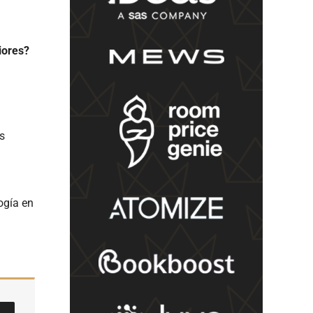
iores?
es
ogía en