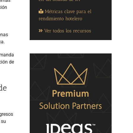
stemas
ción
Métricas clave para el
rendimiento hotelero
Ver todos los recursos
onas
ca.
demanda
ción de
de
ngresos
 su