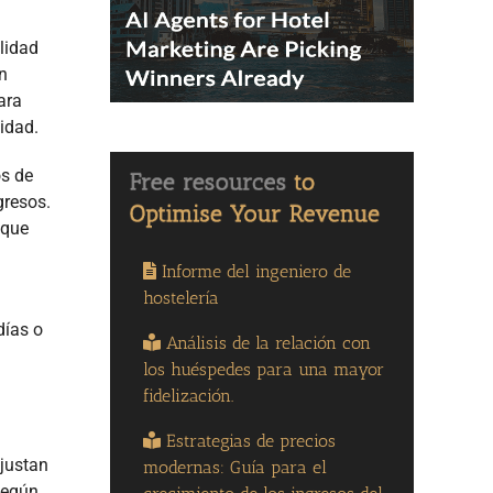
lidad
n
ara
idad.
os de
gresos.
 que
Informe del ingeniero de
hostelería
días o
Análisis de la relación con
los huéspedes para una mayor
fidelización.
Estrategias de precios
ajustan
modernas: Guía para el
según