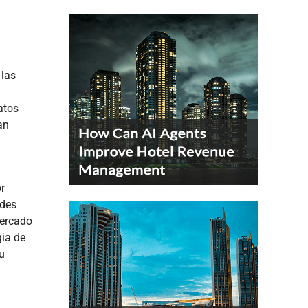
 las
atos
an
r
edes
mercado
gia de
u