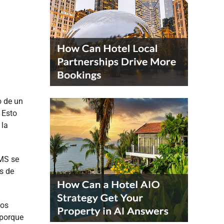
o de un
 Esto
 la
PMS se
s de
tos
 porque