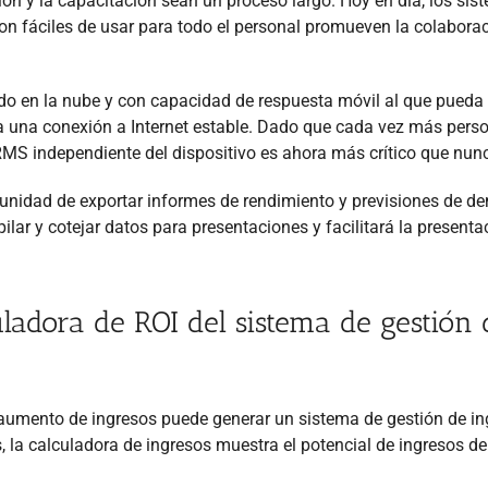
ción y la capacitación sean un proceso largo. Hoy en día, los si
on fáciles de usar para todo el personal promueven la colabora
sado en la nube y con capacidad de respuesta móvil al que pueda
a una conexión a Internet estable. Dado que cada vez más pers
RMS independiente del dispositivo es ahora más crítico que nun
rtunidad de exportar informes de rendimiento y previsiones de 
pilar y cotejar datos para presentaciones y facilitará la presenta
uladora de ROI del sistema de gestión 
 aumento de ingresos puede generar un sistema de gestión de i
 la calculadora de ingresos muestra el potencial de ingresos de