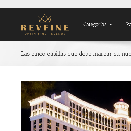
Skip
to
content
Categorías
Pa
Las cinco casillas que debe marcar su nu
View
Larger
Image