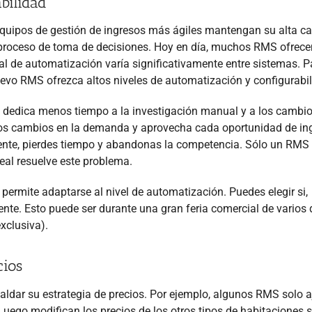
bilidad
quipos de gestión de ingresos más ágiles mantengan su alta ca
l proceso de toma de decisiones. Hoy en día, muchos RMS ofrece
al de automatización varía significativamente entre sistemas. P
evo RMS ofrezca altos niveles de automatización y configurabil
ar, dedica menos tiempo a la investigación manual y a los cambi
 los cambios en la demanda y aprovecha cada oportunidad de in
mente, pierdes tiempo y abandonas la competencia. Sólo un RMS
eal resuelve este problema.
permite adaptarse al nivel de automatización. Puedes elegir si,
te. Esto puede ser durante una gran feria comercial de varios 
exclusiva).
cios
aldar su estrategia de precios. Por ejemplo, algunos RMS solo 
 Luego modifican los precios de los otros tipos de habitaciones 