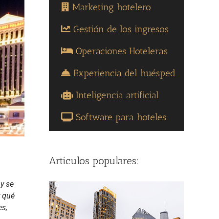
Marketing hotelero
Gestión de los ingresos
Operaciones Hoteleras
Experiencia del huésped
Inteligencia artificial
Software para hoteles
Articulos populares:
y se
r qué
es,