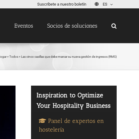
Suscríbete a nuestro boletín
ES
s
Eventos
Socios de soluciones
ogar
»
Todos
»
Las cinco casillas que debe marcar su nueva gestión de ingresos (RMS)
Panel de expertos en
hostelería