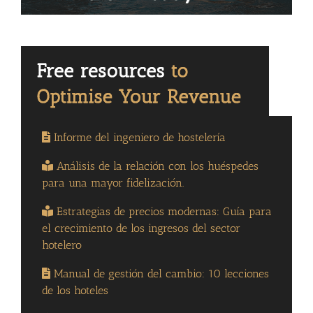
Informe del ingeniero de hostelería
Análisis de la relación con los huéspedes
para una mayor fidelización.
Estrategias de precios modernas: Guía para
el crecimiento de los ingresos del sector
hotelero
Manual de gestión del cambio: 10 lecciones
de los hoteles