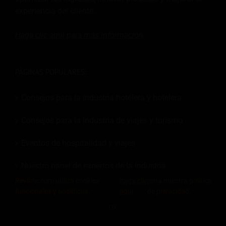
experiencia del cliente.
Haga clic aquí para más
información
.
PÁGINAS POPULARES:
Consejos para la industria hotelera y hotelera
Consejos para la industria de viajes y turismo
Eventos de hospitalidad y viajes
Nuestro panel de expertos de la industria
Revfine.com utiliza cookies
haga clic
para nuestra política
Descargar recursos gratuitos
funcionales y analíticas.
aquí
de privacidad.
OK