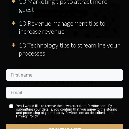
10 Marketing tips to attract more
guest
10 Revenue management tips to
increase revenue
10 Technology tips to streamline your
Enfrentando los temores de la
processes
automatización: una perspectiva para los
hoteleros
Para algunos, los avances en la
automatización generan una profunda
sensación de temor. Es comprensible
preocuparse por los desafíos sociales
generales que pueden surgir con la adopción
Yes, I would like to receive the newsletter from Revfine.com. By
generalizada de herramientas de IA generativa
submitting your details, you confirm that you agree to the storing
and processing of your data by Revfine.com as described in our
nuevas y avanzadas. Pero en lugar de
Privacy Policy
.
preocuparse por el peor escenario distópico que