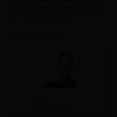
Découvrez des conseils d'experts sur la gestion, le
marketing, revenue management, les opérations, les
logiciels et la technologie dans notre
Hôtel
,
Hospitalité
,
et
Voyages et tourisme
catégories.
Cet article est rédigé par :
Martijn Barten
Bonjour, je suis Martijn Barten, fondateur de