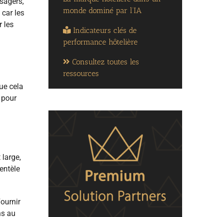
sagers,
monde dominé par l’IA
 car les
 les
Indicateurs clés de
performance hôtelière
Consultez toutes les
ressources
ue cela
 pour
 large,
ientèle
Fournir
ns au