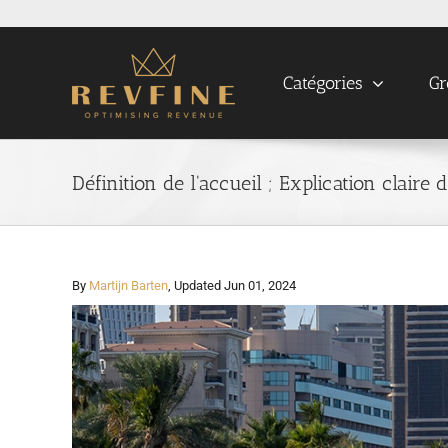
Skip
to
content
Catégories
Gr
Définition de l'accueil ; Explication claire 
By
Martijn Barten
, Updated Jun 01, 2024
View
Larger
Image