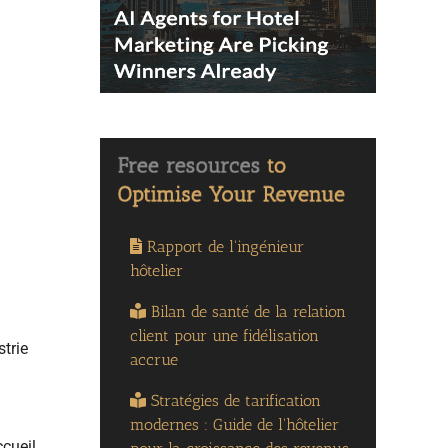
Rapport de l'ingénieur
hôtelier
Bilan de santé de la relation
client pour une fidélisation
strie
accrue
Stratégies de tarification
modernes : Guide de l'hôtelier
ccueil