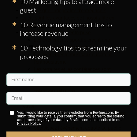
10 Marketing tips to attract more
guest
Qu’est-ce que l’hospitalité d’entreprise ?
Quels sont les avantages de l’hospitalité en
10 Revenue management tips to
entreprise ?
increase revenue
4 types d'hospitalité d'entreprise
Les événements sportifs créent une
10 Technology tips to streamline your
atmosphère décontractée
Les événements musicaux suscitent
processes
l'enthousiasme
Les retraites et les conférences sont
éducatives
Les expériences gastronomiques raffinées
créent des relations
Planifier un événement d'accueil d'entreprise
réussi
Fixer des objectifs clairs pour des résultats
Yes, I would like to receive the newsletter from Revfine.com. By
submitting your details, you confirm that you agree to the storing
spécifiques
and processing of your data by Revfine.com as described in our
Privacy Policy
.
Choisissez l'événement adapté au public
Gestion de la logistique et du budget avec