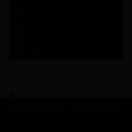
Opérations hôtelières
Expérience client
Intelligence artificielle
Logiciel hôtelier
Articles populaires:
Revfine.com utilise des cookies
Cliquez
pour notre politique de
fonctionnels et analytiques.
ici
confidentialité.
D'ACCORD
PARTAGEZ CETTE CONNAISSANCE