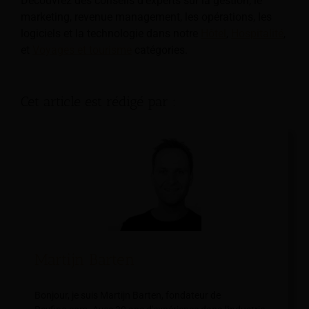
Découvrez des conseils d'experts sur la gestion, le
marketing, revenue management, les opérations, les
logiciels et la technologie dans notre
Hôtel
,
Hospitalité
,
et
Voyages et tourisme
catégories.
Cet article est rédigé par :
Martijn Barten
Bonjour, je suis Martijn Barten, fondateur de