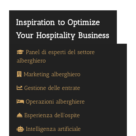
Panel di esperti del settore
alberghiero
Marketing alberghiero
Gestione delle entrate
Operazioni alberghiere
Esperienza dell'ospite
Intelligenza artificiale