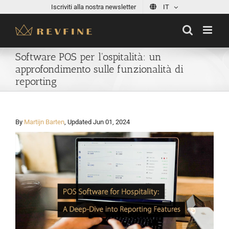
Skip
Iscriviti alla nostra newsletter
IT
to
content
Software POS per l'ospitalità: un
approfondimento sulle funzionalità di
reporting
By
Martijn Barten
, Updated Jun 01, 2024
View
Larger
Image