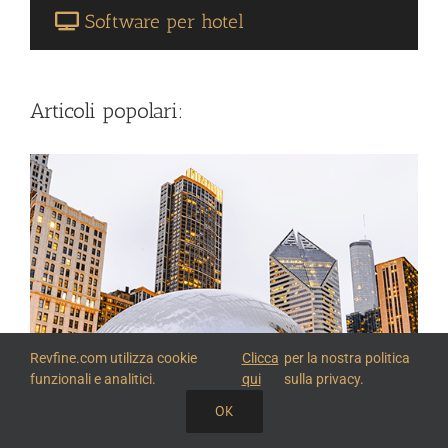
Software per hotel
Articoli popolari:
Revfine.com utilizza cookie
Clicca
per la nostra politica
funzionali e analitici.
qui
sulla privacy.
OK
CONDIVIDI QUESTA CONOSCENZA