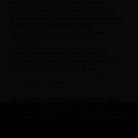
Fokussierung auf lokale Kunden bis hin zum
Aufkommen der Sprachsuche: Wenn Sie über die
neuesten Trends auf dem Laufenden bleiben, können
Sie sich in der Tourismusbranche einen
Wettbewerbsvorteil verschaffen und Kunden
zufriedenstellen.
Um diese und viele weitere Trends genauer zu
erkunden und herauszufinden, was jeden von ihnen
beeinflusst hat, schauen Sie sich die an
„Tourismustrends: Die neuesten Chancen für die
Tourismusbranche“
Artikel.
Slow Travel als eine Form des
nachhaltigen Tourismus
Revfine.com verwendet funktionale
Klicke
für unsere
und analytische Cookies.
hier
Datenschutzerklärung.
Einer der aufkommenden Trends im nachhaltigen
OKAY
TEILE DIESEN ARTIKEL
Tourismus ist Slow Travel. Dabei handelt es sich um