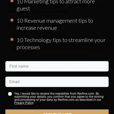
10 Marketing tips to attract more
Tourismus in der Praxis aussieht und warum er sich zu
guest
einem großen Trend entwickelt hat.
10 Revenue management tips to
Inhaltsverzeichnis:
increase revenue
Was ist nachhaltiger Tourismus?
10 Technology tips to streamline your
Was ist das Ziel eines nachhaltigen Tourismus?
processes
Was ist der Unterschied zwischen nachhaltigem
Tourismus und verantwortungsvollem
Tourismus?
Warum ist nachhaltiger Tourismus wichtig?
Verschiedene Arten von nachhaltigem Tourismus
Ökotourismus
Gemeindetourismus
Ländlicher / Ethno-Tourismus
Yes, I would like to receive the newsletter from Revfine.com. By
submitting your details, you confirm that you agree to the storing
Sanfter Tourismus
and processing of your data by Revfine.com as described in our
Privacy Policy
.
Was sind die Vorteile eines nachhaltigen
Tourismus?