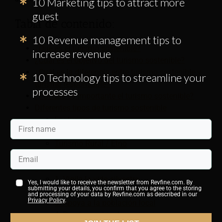
10 Marketing tips to attract more
guest
Tabla de contenido:
10 Revenue management tips to
¿Qué es el turismo sostenible?
increase revenue
¿Cuál es el objetivo del turismo sostenible?
¿Cuál es la diferencia entre turismo sostenible y
10 Technology tips to streamline your
turismo responsable?
processes
¿Por qué es importante el turismo sostenible?
Diferentes tipos de turismo sostenible
Ecoturismo
Turismo Comunitario
Turismo Rural / Etno
Turismo suave
¿Cuáles son las ventajas del turismo sostenible?
1. Vigila la vida silvestre
Yes, I would like to receive the newsletter from Revfine.com. By
submitting your details, you confirm that you agree to the storing
2. Protege el medio ambiente
and processing of your data by Revfine.com as described in our
Privacy Policy
.
3. Apoya a la población local
4. Puede cambiar las actitudes