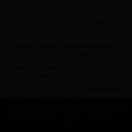
ejemplos”
.
Comprensión del marketing de
destino
El concepto de turismo sostenible también puede
relacionarse fácilmente con la idea de marketing de
destino. Esencialmente, aquí es donde los
especialistas en marketing de hoteles y otras
compañías de viajes buscan atraer turistas a un lugar
en particular mediante la promoción de las
atracciones, características y actividades locales para
que sea una propuesta más atractiva.
Revfine.com utiliza cookies
haga clic
para nuestra política
Puede explorar más a fondo el tema del marketing de
funcionales y analíticas.
aquí
de privacidad.
destinos y comprender cómo puede relacionarse con el
OK
turismo sostenible leyendo el
"Estrategias de
COMPARTE ESTE CONOCIMIENTO
marketing de destino para atraer a más visitantes"