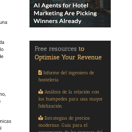
 una
ida
lo
de
Informe del ingeniero de
hostelería
Análisis de la relación con
mo,
los huéspedes para una mayor
o
fidelización.
Estrategias de precios
cnicas
modernas: Guía para el
l