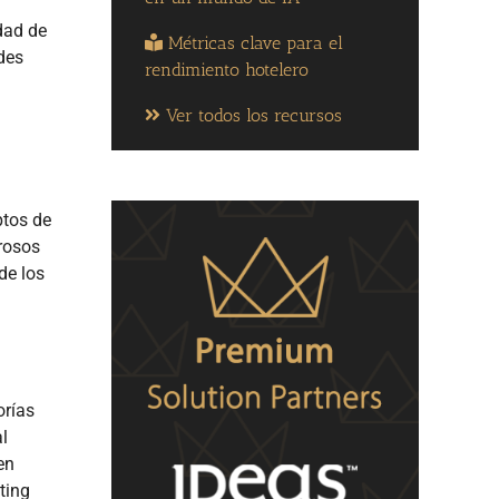
dad de
Métricas clave para el
edes
rendimiento hotelero
Ver todos los recursos
ptos de
erosos
de los
orías
l
en
ting