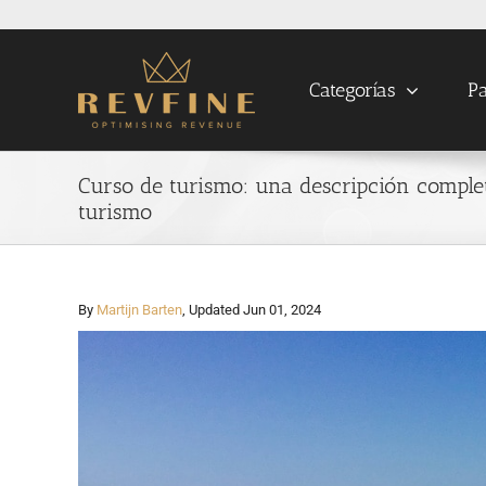
Skip
to
content
Categorías
Pa
Curso de turismo: una descripción comple
turismo
By
Martijn Barten
, Updated Jun 01, 2024
View
Larger
Image