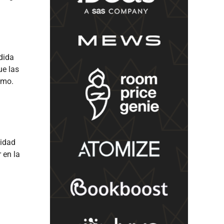
dida
ue las
smo.
vidad
r en la