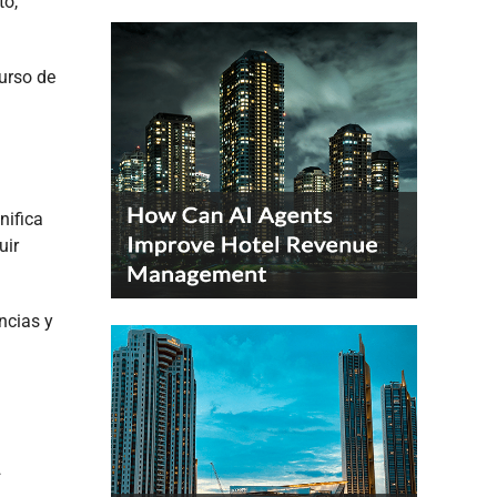
to,
curso de
nifica
uir
ncias y
n