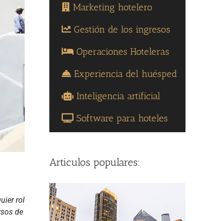
Marketing hotelero
Gestión de los ingresos
Operaciones Hoteleras
Experiencia del huésped
Inteligencia artificial
Software para hoteles
Articulos populares:
uier rol
rsos de