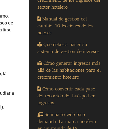
crecimiento de los ingresos del
sector hotelero
ismo,
Manual de gestión del
rsos de
cambio: 10 lecciones de los
rtirse
hoteles
Qué debería hacer su
sistema de gestión de ingresos
Cómo generar ingresos más
allá de las habitaciones para el
, la
crecimiento hotelero
Cómo convertir cada paso
udiar a
del recorrido del huésped en
ingresos.
l).
Seminario web bajo
demanda: La marca hotelera
en un mundo de IA