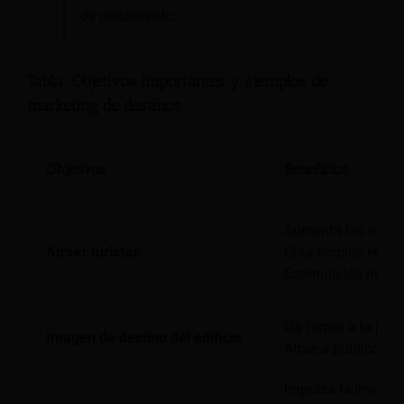
de crecimiento.
Tabla: Objetivos importantes y ejemplos de
marketing de destinos
Objetivos
Beneficios
Aumenta los ingreso
Atraer turistas
Crea empleo en host
Estimula los negoc
Da forma a la perc
Imagen de destino del edificio
Atrae a públicos ob
Impulsa la inversió