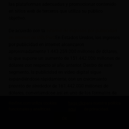
las plataformas adecuadas y promocionar contenido
en sitios web de terceros que utiliza su público
objetivo.
De acuerdo con la
Informe de ingresos por publicidad
en Internet de IAB/PwC
En Estados Unidos, los ingresos
por publicidad en internet alcanzaron
aproximadamente 1.443.259.000 millones de dólares,
lo que supone un aumento de 151.442.000 millones de
dólares con respecto al año anterior. Dentro de este
segmento, la publicidad en vídeo digital sigue
expandiéndose rápidamente, con un crecimiento
previsto de alrededor de 161.442.000 millones de
dólares, convirtiéndose así en uno de los formatos de
publicidad online de mayor crecimiento.
Revfine.com utiliza cookies
haga clic
para nuestra política
funcionales y analíticas.
aquí
de privacidad.
Además, el remarketing le permite llegar a personas
OK
que ya han interactuado con el sitio web de su destino
COMPARTE ESTE CONOCIMIENTO
o con los canales de redes sociales de su OGD. Esto le