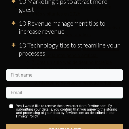
destinos?
10 Marketing tips to attract more
17 estrategias de marketing de destinos para
guest
atraer más visitantes en 2026
1. Defina los puntos de venta únicos
10 Revenue management tips to
2. Definir la audiencia y el mercado objetivo
increase revenue
3. Utilizar datos para análisis
4. Marca tu destino
10 Technology tips to streamline your
5. Involucrar a todas las partes interesadas
processes
6. Utilizar la inteligencia artificial
7. Crea un sitio web de destino increíble
8. Optimización para motores de búsqueda
9. Marketing de Experiencia
10. Marketing de vídeo y realidad virtual
11. Estrategias de redes sociales
12. Colabora con influencers
13. Promociona tu destino en sitios web de
Yes, I would like to receive the newsletter from Revfine.com. By
submitting your details, you confirm that you agree to the storing
viajes
and processing of your data by Revfine.com as described in our
Privacy Policy
.
14. Estrategias de publicidad online
15. Estrategias de promoción offline