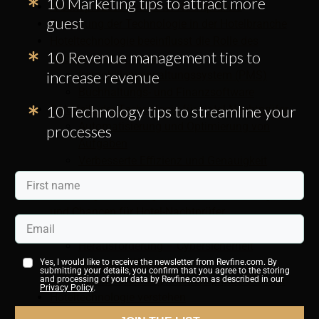
10 Marketing tips to attract more
Arbeitsprozess des Hotel-Nachtprüfers
guest
Bedeutung der Technologie in der Hotelbranche
Hoteltechnologie beeinflusst die Rolle des
10 Revenue management tips to
Nachtprüfers im Hotel
increase revenue
Immobilienverwaltungssystem (PMS)
Buchhaltungs- und Finanzsoftware
10 Technology tips to streamline your
3 Vorteile der Technologie für Hotel-Nachtprüfer
Automatisierung und Optimierung von
processes
Aufgaben
Verbesserte Effizienz und Genauigkeit
Verbesserungen des Gästeerlebnisses
Zukünftige technologische Herausforderungen
und Chancen für Hotel-Nachtprüfer
Chance – Datenanalyse
Herausforderung – Cybersicherheit
Chance – Weiterbildung
Yes, I would like to receive the newsletter from Revfine.com. By
submitting your details, you confirm that you agree to the storing
Herausforderung – Arbeitsplatzsicherheit
and processing of your data by Revfine.com as described in our
Privacy Policy
.
Hoteltechnologie verstehen
Unverzichtbare Hotelmanagementsoftware