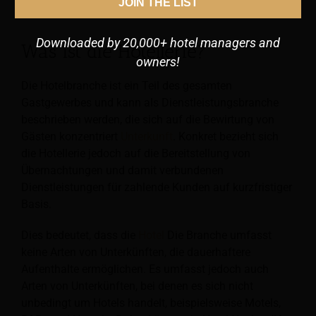
JOIN THE LIST
Die wichtigsten Hotelabteilungen
Downloaded by 20,000+ hotel managers and
Was ist die Hotellerie?
owners!
Die Hotelbranche ist ein Teil des gesamten
Gastgewerbes und kann als Dienstleistungsbranche
beschrieben werden, die sich auf die Bewirtung von
Gästen konzentriert
Unterkunft
. Konkret bezieht sich
die Hotellerie jedoch auf die Bereitstellung von
Übernachtungen und damit verbundenen
Dienstleistungen für zahlende Kunden auf kurzfristiger
Basis.
Dies bedeutet, dass die
Hotel
Die Branche umfasst
keine Arten von Unterkünften, die dauerhaftere
Aufenthalte ermöglichen. Es umfasst jedoch auch
Arten von Unterkünften, bei denen es sich nicht
unbedingt um Hotels handelt, beispielsweise Motels,