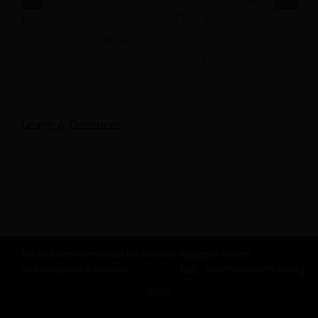
Integrationsstrategien
PMS zu
zur Optimierung des
Prognosesicherheit:
Hotelmanagements
Eine Fallstudie
Leave A Comment
Comment
Revfine.com verwendet funktionale
Klicke
für unsere
und analytische Cookies.
hier
Datenschutzerklärung.
OKAY
TEILE DIESEN ARTIKEL