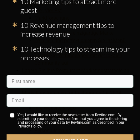
10 Marketing tips to attract more
Marketingstrategie für Restaurants
guest
Die „Vier Ps“
Marktforschung
10 Revenue management tips to
Recherchieren Sie Ihre Konkurrenz
increase revenue
Erstellen Sie eine einzigartige Marke
Erstellen und perfektionieren Sie Ihr Menü
10 Technology tips to streamline your
Erstellen Sie relevante Werbeaktionen
Bauen Sie Verbindungen mit der lokalen
processes
Community auf
Lagern Sie Ihre Restaurant-Marketingstrategie an
Marketingagenturen aus
5 wesentliche Elemente, die in
Marketingstrategien für Restaurants für 2024
enthalten sein sollten
Ihre Website & SEO
Social-Media-Marketing
Yes, I would like to receive the newsletter from Revfine.com. By
submitting your details, you confirm that you agree to the storing
Google Business-Präsenz
and processing of your data by Revfine.com as described in our
Privacy Policy
.
Personalisierung
Engagement der lokalen Gemeinschaft