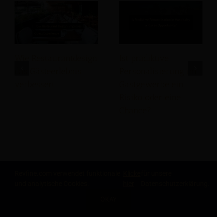
Wie Restaurantdesign
Ist prädiktive
das Gästeerlebnis
Personalisierung im
verbessert
Gastgewerbe ein
Risiko oder eine
Chance?
Leave A Comment
Revfine.com verwendet funktionale
Klicke
für unsere
und analytische Cookies.
hier
Datenschutzerklärung.
Comment
OKAY
TEILE DIESEN ARTIKEL