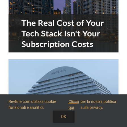
Revfine.com utilizza cookie
Clicca
per la nostra politica
funzionali e analitici.
qui
sulla privacy.
OK
CONDIVIDI QUESTA CONOSCENZA