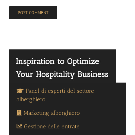
Panel di esperti del settore
alberghiero
Marketing alberghiero
Gestione delle entrate