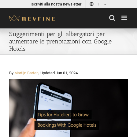
Skip
Iscriviti alla nostra newsletter
IT
to
content
Suggerimenti per gli albergatori per
aumentare le prenotazioni con Google
Hotels
By
Martijn Barten
, Updated Jun 01, 2024
View
Larger
Image