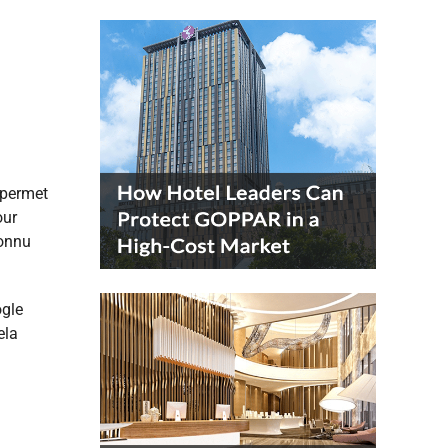
 permet
ur
connu
ogle
ela