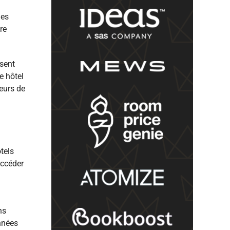
les
re
nsent
e hôtel
eurs de
tels
accéder
ns
onnées