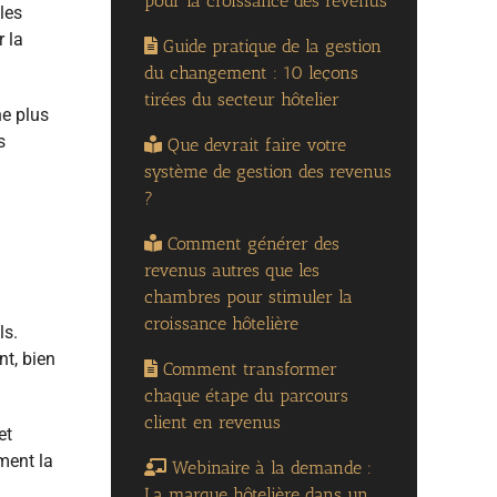
pour la croissance des revenus
 les
r la
Guide pratique de la gestion
du changement : 10 leçons
tirées du secteur hôtelier
ne plus
s
Que devrait faire votre
système de gestion des revenus
?
Comment générer des
revenus autres que les
chambres pour stimuler la
croissance hôtelière
ls.
t, bien
Comment transformer
chaque étape du parcours
client en revenus
et
ement la
Webinaire à la demande :
La marque hôtelière dans un