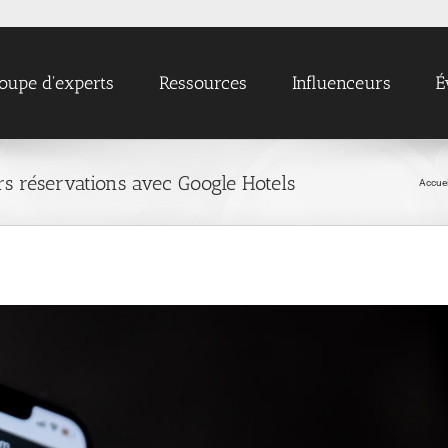
oupe d'experts
Ressources
Influenceurs
É
s réservations avec Google Hotels
Accuei