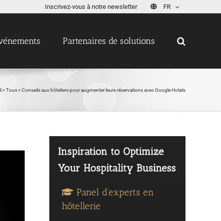
Inscrivez-vous à notre newsletter
FR
vénements
Partenaires de solutions
l
»
Tous
»
Conseils aux hôteliers pour augmenter leurs réservations avec Google Hotels
Panel d'experts en
hôtellerie