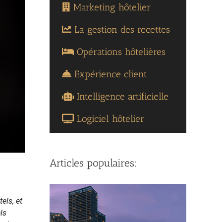
Marketing hôtelier
La gestion des recettes
Opérations hôtelières
Expérience client
Intelligence artificielle
Logiciel hôtelier
Articles populaires:
els, et
ls