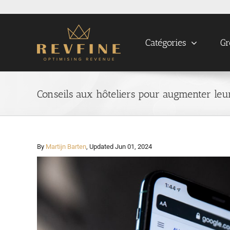
Skip
to
content
Catégories
Gr
Conseils aux hôteliers pour augmenter leur
By
Martijn Barten
, Updated Jun 01, 2024
View
Larger
Image