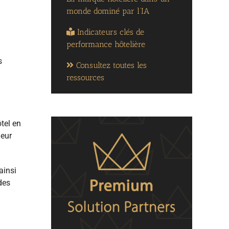
monde dominé par l’IA
Indicateurs clés de
performance hôtelière
s
Consultez toutes les
ressources
tel en
leur
ainsi
des