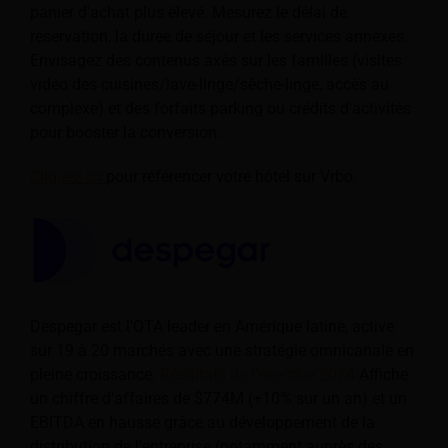
panier d'achat plus élevé. Mesurez le délai de
réservation, la durée de séjour et les services annexes.
Envisagez des contenus axés sur les familles (visites
vidéo des cuisines/lave-linge/sèche-linge, accès au
complexe) et des forfaits parking ou crédits d'activités
pour booster la conversion.
Cliquez ici
pour référencer votre hôtel sur Vrbo.
Despegar est l'OTA leader en Amérique latine, active
sur 19 à 20 marchés avec une stratégie omnicanale en
pleine croissance.
Résultats de l'exercice 2024
Affiche
un chiffre d'affaires de $774M (+10% sur un an) et un
EBITDA en hausse grâce au développement de la
distribution de l'entreprise (notamment auprès des