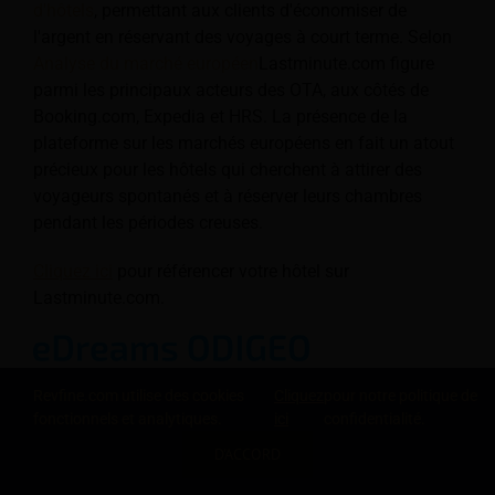
d'hôtels
, permettant aux clients d'économiser de
l'argent en réservant des voyages à court terme. Selon
Analyse du marché européen
Lastminute.com figure
parmi les principaux acteurs des OTA, aux côtés de
Booking.com, Expedia et HRS. La présence de la
plateforme sur les marchés européens en fait un atout
précieux pour les hôtels qui cherchent à attirer des
voyageurs spontanés et à réserver leurs chambres
pendant les périodes creuses.
Cliquez ici
pour référencer votre hôtel sur
Lastminute.com.
Revfine.com utilise des cookies
Cliquez
pour notre politique de
eDreams ODIGEO est la plus grande OTA indépendante
fonctionnels et analytiques.
ici
confidentialité.
d'Europe, exploitant cinq marques de voyage :
eDreams, GO Voyages, Opodo, Travellink et Liligo.
D'ACCORD
PARTAGEZ CETTE CONNAISSANCE
exercice financier 2025
, l'entreprise a annoncé un