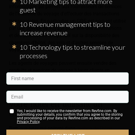
10 Marketing tips to attract more
informatique qui permet aux fournisseurs de services
guest
de l'industrie du voyage d'effectuer des transactions
transparentes. En particulier, un GDS est souvent utilisé
10 Revenue management tips to
par une agence de voyage pour voir des informations
increase revenue
et des données en temps réel sur la disponibilité des
chambres d'hôtel, des vols et d'autres services de
10 Technology tips to streamline your
voyage.
processes
Les agents de voyages peuvent ensuite vendre des
produits et services de voyage à leurs clients en
utilisant ces informations.
Quels sont les avantages de
votre hôtel en utilisant un
GDS ?
Yes, I would like to receive the newsletter from Revfine.com. By
submitting your details, you confirm that you agree to the storing
and processing of your data by Revfine.com as described in our
Privacy Policy
.
Bien que ceux qui opèrent dans
gestion de l'hôtel