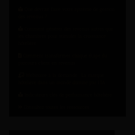
Que devrait faire votre système de gestion
des revenus ?
Comment générer des revenus autres que
les chambres pour stimuler la croissance
hôtelière
Comment transformer chaque étape du
parcours client en revenus
Webinaire à la demande : La marque
hôtelière dans un monde dominé par l’IA
Indicateurs clés de performance hôtelière
Consultez toutes les ressources