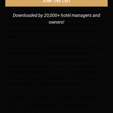
visent à maximiser le nombre de réservations directes
JOIN THE LIST
qu'ils attirent, l'utilisation d'un système de distribution
mondial permet d'atteindre plus de clients. En effet, le
Downloaded by 20,000+ hotel managers and
GDS fournit un point d'accès unique à des milliers
owners!
d'agents de voyages à travers le monde, qui peuvent
ensuite réserver des chambres d'hôtel pour leurs
clients.
De plus, un GDS peut être particulièrement avantageux
pour un hôtel visant à attirer des entreprises ou
voyageurs d'affaires
. En effet, de nombreuses
organisations se tournent encore vers une agence de
voyages pour réserver
Voyage d'affaires
, plutôt que
d'essayer de réserver directement, car il peut être plus
facile de gérer les dépenses de cette façon.
Quels sont les coûts d'utilisation
d'un système de distribution