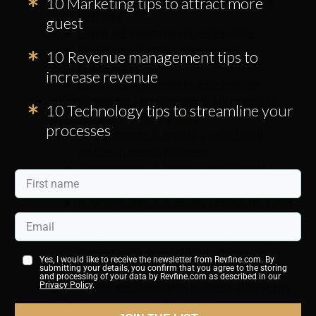
10 Marketing tips to attract more
Bevande
guest
Lavori del dipartimento delle pulizie
Posizioni nell'ufficio marketing e
10 Revenue management tips to
prenotazioni
increase revenue
Lavori del dipartimento delle finanze
Informazioni per i professionisti dell'ospitalità
10 Technology tips to streamline your
alla ricerca di una nuova sfida
processes
Suggerimento 1: impara a utilizzare il
motore di ricerca HCareers
Suggerimento 2: leggere attentamente la
descrizione del lavoro e i requisiti del lavoro
Suggerimento 3: controlla i profili dei datori
di lavoro su HCareers
Suggerimento 4: suggerimenti generali per
aumentare le possibilità di ottenere un
Yes, I would like to receive the newsletter from Revfine.com. By
submitting your details, you confirm that you agree to the storing
lavoro nell'ospitalità
and processing of your data by Revfine.com as described in our
Privacy Policy
.
Informazioni per albergatori o catene alberghiere
per trovare personale alberghiero