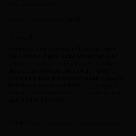
Date un'occhiata al
"HospitalityOnline: suggerimenti
per trovare lavoro o personale nell'ospitalità tramite
questo sito Web di lavoro"
per più.
HospitalityJobs
Fondato nel 1996 e con sede a Clearwater, Florida,
USA, il servizio HospitalityJobs è focalizzato sulla
fornitura di accesso a opportunità di lavoro in Nord
America. Include l'opzione per caricare il tuo CV e
consentire ai datori di lavoro di contattarti, oltre a una
bacheca di lavoro più convenzionale, in cui esplori
manualmente gli annunci di lavoro e fai domanda per
quelli a cui sei interessato.
Esplorare
"HospitalityJobs: suggerimenti per trovare
lavoro o personale nel settore dell'ospitalità tramite