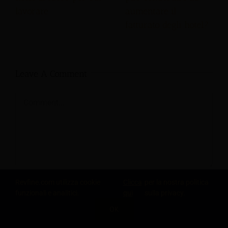
lavorare
aumentare il
fatturato degli hotel?
Leave A Comment
Comment
Revfine.com utilizza cookie
Clicca
per la nostra politica
funzionali e analitici.
qui
sulla privacy.
OK
CONDIVIDI QUESTA CONOSCENZA