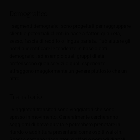
Demografico
I segmenti demografici sono progettati per raggruppare
clienti o potenziali clienti in base a fattori quali età,
sesso, fascia di reddito o lingua parlata. Può aiutare gli
hotel a identificare le tendenze in base a dati
demografici, ad esempio quali gruppi di età
preferiscono quali servizi o quali esperienze
attraggono maggiormente un genere piuttosto che un
altro.
Transitorio
I viaggiatori transitori sono viaggiatori che sono
spesso in movimento. Generalmente cercheranno
soggiorni di breve durata e potrebbero prenotare in
ritardo o addirittura presentarsi come ospiti walk-in.
Spesso saranno viaggiatori d'affari o nomadi digitali,