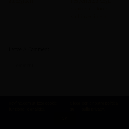
alberghieri
l'esperienza degli
ospiti e il ritorno
sull'investimento.
Leave A Comment
Comment
Revfine.com utilizza cookie
Clicca
per la nostra politica
funzionali e analitici.
qui
sulla privacy.
OK
CONDIVIDI QUESTA CONOSCENZA