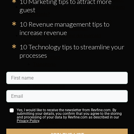
10 Marketing tips to attract more
Perché la segmentazione del mercato alberghiero
guest
è importante?
In che modo la segmentazione del mercato
10 Revenue management tips to
alberghiero aiuta la tua attività?
increase revenue
Esempi di segmentazione del mercato
alberghiero
10 Technology tips to streamline your
Geografico
processes
Demografico
Transitorio
comportamentale
Gruppo
Offerte speciali
Tariffe negoziate aziendali
Tariffe negoziate locali
SMERF
Yes, I would like to receive the newsletter from Revfine.com. By
submitting your details, you confirm that you agree to the storing
Vendita all'ingrosso
and processing of your data by Revfine.com as described in our
Privacy Policy
.
Non definito
Come identificare i segmenti di mercato del tuo