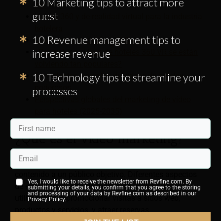
10 Marketing tips to attract more
por vídeo
guest
Vídeos 360 y de realidad virtual para la industria
hotelera
10 Revenue management tips to
Diferencia entre videos 360 y virtuales
increase revenue
¿Por qué los videos de hoteles 360 VR se están
volviendo tan populares?
10 Technology tips to streamline your
5 excelentes ejemplos de videos de hoteles
poderosos
processes
Perspectivas globales del marketing de vídeo
para hoteles (2025-2035)
¿Qué es el vídeo marketing?
El video marketing no se trata solo de vender
contenido a un público objetivo. Diferentes aspectos
Yes, I would like to receive the newsletter from Revfine.com. By
de esta herramienta de marketing online pueden
submitting your details, you confirm that you agree to the storing
and processing of your data by Revfine.com as described in our
utilizarse para promocionar visitas a sitios web,
Privacy Policy
.
productos y servicios, y atraer reservas.