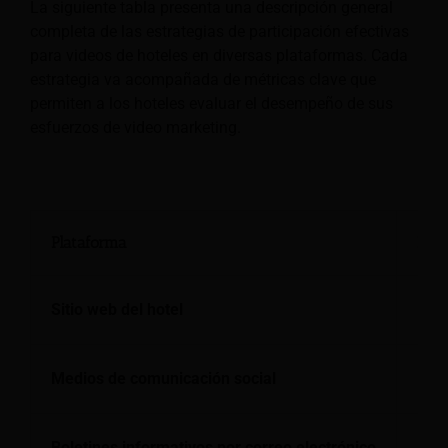
La siguiente tabla presenta una descripción general
completa de las estrategias de participación efectivas
para videos de hoteles en diversas plataformas. Cada
estrategia va acompañada de métricas clave que
permiten a los hoteles evaluar el desempeño de sus
esfuerzos de video marketing.
Plataforma
Estr
Incr
Sitio web del hotel
Cree
Comp
Medios de comunicación social
Ejec
Incl
Boletines informativos por correo electrónico