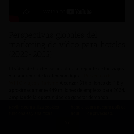
Perspectivas globales del
marketing de vídeo para hoteles
(2025-2035)
El vídeo de hoteles se adaptará al repunte de los viajes
y al aumento de la atención digital.
Proyectos del
WTTC Viajes y Turismo
Alcanzar $16 billones de PIB y
aproximadamente 449 millones de empleos para 2034,
ampliando la oportunidad de generar demanda
basada en video y reservas directas. A medida que la
Revfine.com utiliza cookies
haga clic
para nuestra política
adopción se acerca a la saturación,
89% de empresas
funcionales y analíticas.
aquí
de privacidad.
Ahora se usa video, y 95% afirma que es esencial. Los
OK
hoteles competirán en calidad, utilidad y
COMPARTE ESTE CONOCIMIENTO
personalización.