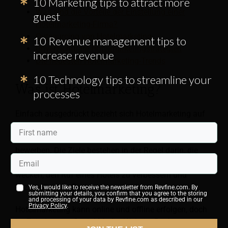
10 Marketing tips to attract more
Was sind die Vorteile der Einstellung einer
guest
Hotelmarketing-Firma?
Outsourcing von Hotelmarketing
10 Revenue management tips to
Unverzichtbare Hotelmarketingstrategien
increase revenue
Die neuesten Hotelmarketing-Trends
10 Technology tips to streamline your
Was ist Hotelmarketing?
processes
Einfach ausgedrückt bezieht sich Hotelmarketing auf
verschiedene Techniken und Strategien, die Hotels
verwenden, um ihre Immobilie zu bewerben und zu
bewerben. Die Ziele bestehen in der Regel darin, die
Markenbekanntheit aufzubauen, mehr Interesse zu
wecken, den Ruf eines Hotels zu verbessern und
letztendlich die Buchungen zu steigern.
Yes, I would like to receive the newsletter from Revfine.com. By
submitting your details, you confirm that you agree to the storing
and processing of your data by Revfine.com as described in our
Privacy Policy
.
Hotelmarketing kann online und offline erfolgen, doch
im Zeitalter von Social Media, Website-Buchungen,