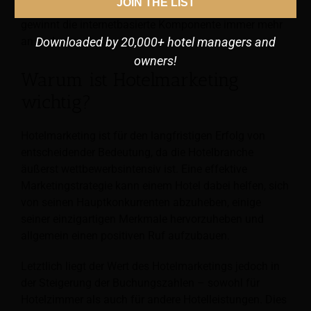
JOIN THE LIST
Online-Reisebüros und Suchmaschinenoptimierung
gewinnt die internetbasierte Komponente immer mehr
an Bedeutung.
Downloaded by 20,000+ hotel managers and
owners!
Warum ist Hotelmarketing
wichtig?
Hotelmarketing ist für den langfristigen Erfolg von
entscheidender Bedeutung, da die Hotelbranche
äußerst wettbewerbsintensiv ist. Eine effektive
Marketingstrategie kann einem Hotel dabei helfen, sich
von seinen Hauptkonkurrenten abzuheben, einige
seiner einzigartigen Merkmale hervorzuheben und
allgemein einen positiven Ruf aufzubauen.
Letztlich liegt der Wert des Hotelmarketings jedoch in
der Steigerung der Buchungszahlen – sowohl für
Hotelzimmer als auch für andere Hotelleistungen. Dies