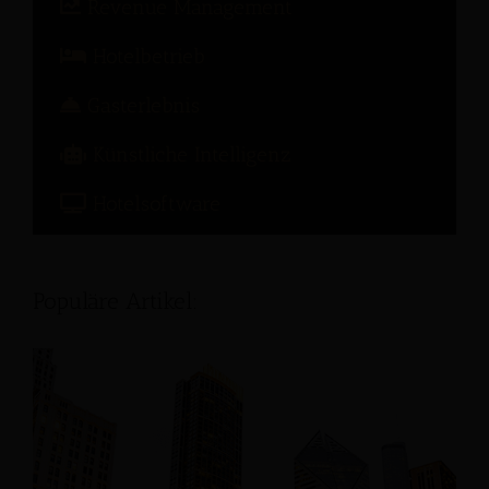
Revenue Management
Hotelbetrieb
Gasterlebnis
Künstliche Intelligenz
Hotelsoftware
Populäre Artikel: