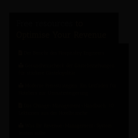
Der Bericht des Hospitality Engineers
Gesundheitscheck der Gästebeziehungen
für stärkere Gästeloyalität
Moderne Preisstrategien: Ein Leitfaden für
Hoteliers zur Umsatzsteigerung
Das Change-Management-Handbuch: 10
Lektionen aus der Hotelbranche
Was Ihr Revenue-Management-System
leisten sollte