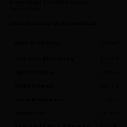
ist entscheidend für die Optimierung der
Finanzergebnisse.
Tabelle: Bedeutung des Hotelmarketings
Aspekt der Wichtigkeit
Beschreibun
Wettbewerbsdifferenzierung
Es hilft Hot
Reputationsaufbau
Entwickelt d
Erhöhte Buchungen
Zielt direkt
Finanzielle Optimierung
Trägt zum fi
Marktpräsenz
Stellt sicher
Anpassungsfähigkeit und Wachstum
Ermöglicht H