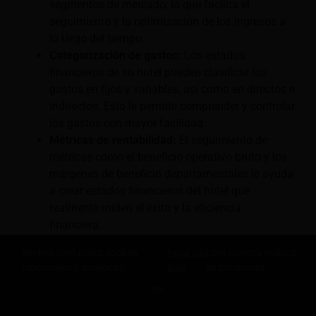
segmentos de mercado, lo que facilita el
seguimiento y la optimización de los ingresos a
lo largo del tiempo.
Categorización de gastos:
Los estados
financieros de su hotel pueden clasificar los
gastos en fijos y variables, así como en directos e
indirectos. Esto le permite comprender y controlar
los gastos con mayor facilidad.
Métricas de rentabilidad:
El seguimiento de
métricas como el beneficio operativo bruto y los
márgenes de beneficio departamentales le ayuda
a crear estados financieros del hotel que
realmente miden el éxito y la eficiencia
financiera.
Documentación de activos y pasivos:
El
Revfine.com utiliza cookies
haga clic
para nuestra política
seguimiento de activos como propiedades y
funcionales y analíticas.
aquí
de privacidad.
equipos, así como de pasivos como las
OK
obligaciones de deuda, le permite comprender las
COMPARTE ESTE CONOCIMIENTO
fortalezas y las posibles debilidades de su