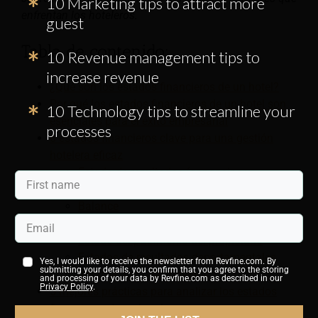
10 Marketing tips to attract more
enfrentan los hoteleros.
guest
Tabla de contenido:
10 Revenue management tips to
increase revenue
¿Qué son los estados financieros de un hotel?
Por qué los estados financieros de un hotel son
10 Technology tips to streamline your
esenciales para el éxito empresarial
processes
6 estados financieros clave para una gestión
hotelera eficaz
Estado de resultados (ganancias y
pérdidas)
Balance
Estado de flujo de efectivo
Estado del patrimonio del propietario
Estados de resultados departamentales
Yes, I would like to receive the newsletter from Revfine.com. By
submitting your details, you confirm that you agree to the storing
Informe diario de ingresos
and processing of your data by Revfine.com as described in our
Privacy Policy
.
5 mejores prácticas para analizar los estados
financieros de un hotel