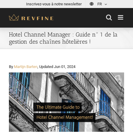
Skip
Inscrivez-vous à notre newsletter
FR
to
content
Hotel Channel Manager : Guide n° 1 de la
gestion des chaînes hôtelières !
By
Martijn Barten
, Updated Jun 01, 2024
View
Larger
Image