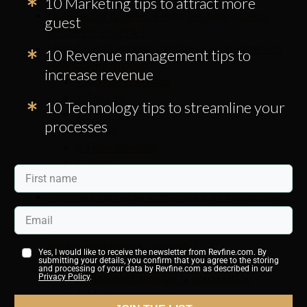
10 Marketing tips to attract more
Quelle est la différence entre les métamoteurs
guest
d'hôtels et les OTA ?
Liste des métamoteurs d'hôtels pour booster vos
10 Revenue management tips to
réservations d'hôtels
increase revenue
1. Google Hotel Ads
2. Trivago
10 Technology tips to streamline your
3. Tripadvisor
processes
4. Kayak
5. Hôtel combiné
6. Wego
7. SkyScanner
Comment connecter votre hôtel à un métamoteur
d'hôtel ?
Comment puis-je promouvoir mon établissement
sur les méta-moteurs d'hôtels ?
Yes, I would like to receive the newsletter from Revfine.com. By
submitting your details, you confirm that you agree to the storing
1. Modèles publicitaires
and processing of your data by Revfine.com as described in our
Privacy Policy
.
2. Modèles basés sur la commission
3. Modèles combinés