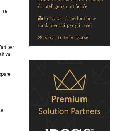
di intelligenza artificiale
a
. Di
Indicatori di performance
fondamentali per gli hotel
Scopri tutte le risorse
ari per
sitiva
uppare
he
l