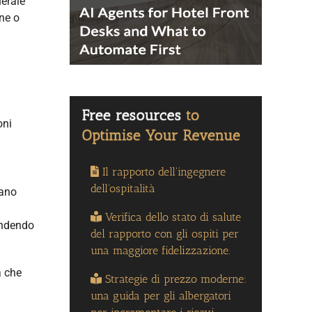
nerale
ine o
oni
Il rapporto dell'ingegnere
dell'ospitalità
tano
Verifica dello stato di salute
pondendo
del rapporto con gli ospiti per
una maggiore fidelizzazione.
à che
Strategie di prezzo moderne:
una guida per gli albergatori