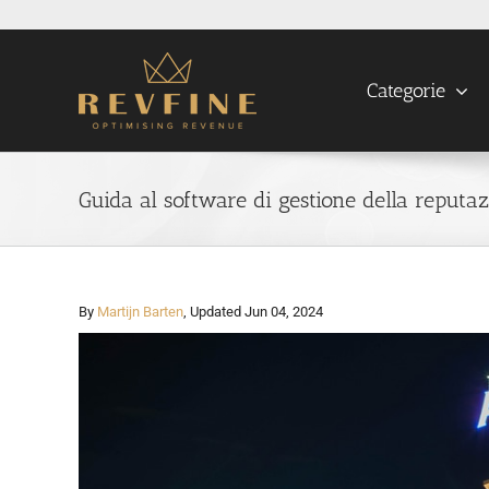
Skip
to
content
Categorie
Guida al software di gestione della reputaz
By
Martijn Barten
, Updated Jun 04, 2024
View
Larger
Image