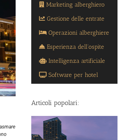
Marketing alberghiero
Gestione delle entrate
Operazioni alberghiere
Esperienza dell'ospite
Intelligenza artificiale
Software per hotel
Articoli popolari:
lasmare
anno