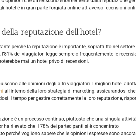
a o opinioni che differiscono enormemente dalla reputazione ge
 hotel è in gran parte forgiata online attraverso recensioni onl
della reputazione dell'hotel?
tante perché la reputazione è importante, soprattutto nel settore
, l'81% dei viaggiatori legge sempre o frequentemente le recensi
noterebbe mai un hotel privo di recensioni.
buiscono alle opinioni degli altri viaggiatori. I migliori hotel adot
ni
all'interno della loro strategia di marketing, assicurandosi che
dosi il tempo per gestire correttamente la loro reputazione, ris
azione è un processo continuo, piuttosto che una singola attivit
 ha rilevato che il 78% dei partecipanti si è concentrato
sto perché vogliono sapere che le opinioni espresse sono ancora