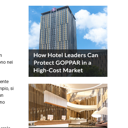
n
ono nei
mente
pio, si
un
nno