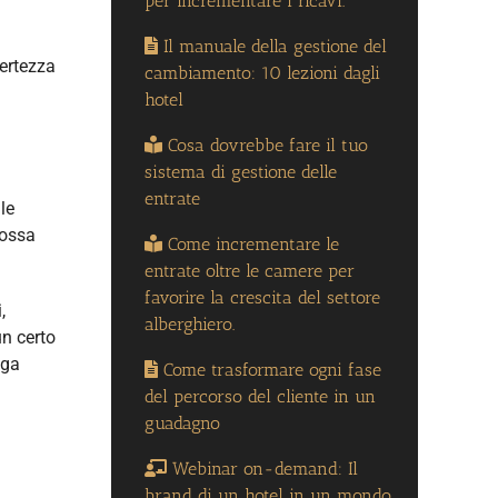
per incrementare i ricavi.
Il manuale della gestione del
certezza
cambiamento: 10 lezioni dagli
hotel
Cosa dovrebbe fare il tuo
sistema di gestione delle
entrate
le
possa
Come incrementare le
entrate oltre le camere per
favorire la crescita del settore
,
alberghiero.
un certo
nga
Come trasformare ogni fase
del percorso del cliente in un
guadagno
Webinar on-demand: Il
brand di un hotel in un mondo