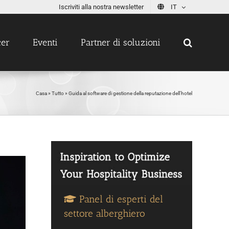
Iscriviti alla nostra newsletter
IT
cer
Eventi
Partner di soluzioni
Casa
»
Tutto
»
Guida al software di gestione della reputazione dell'hotel
Panel di esperti del
settore alberghiero