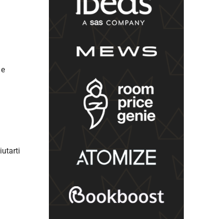
 e
iutarti
l