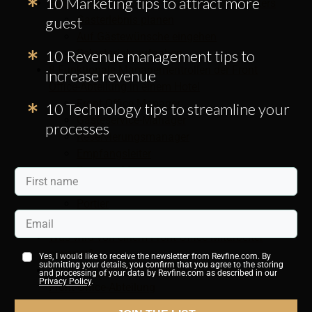
10 Marketing tips to attract more
Hauptaufgaben eines Front Office Mitarbeiters
Gasterlebnis planen
guest
Auf Gästewünsche eingehen
Sekretariatsaufgaben
10 Revenue management tips to
8 Funktionale Managementrollen der Front
increase revenue
Office-Abteilung in einem Hotel
Front-Office-Manager
10 Technology tips to streamline your
Gästeservice-Manager
processes
Reservierungsmanager
Empfangsleiter
Revenue Manager
Night-Audit-Manager
Portier
Hauswirtschaftsleiterin
Was wird von einem Front-Office-Mitarbeiter
erwartet?
Yes, I would like to receive the newsletter from Revfine.com. By
submitting your details, you confirm that you agree to the storing
3 Tipps für einen reibungslosen Betrieb Ihrer
and processing of your data by Revfine.com as described in our
Privacy Policy
.
Front-Office-Abteilung
1. Bringen Sie lokales Wissen zu Ihren