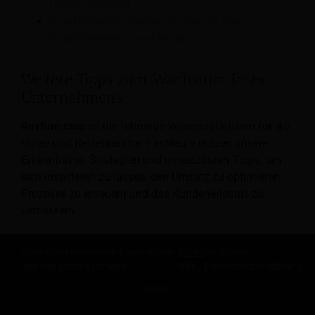
Hotels verändert
Hotel-Rezeptionssoftware: Was ist das,
Hauptfunktionen und Beispiele
Weitere Tipps zum Wachstum Ihres
Unternehmens
Revfine.com
ist die führende Wissensplattform für die
Hotel- und Reisebranche. Fachleute nutzen unsere
Erkenntnisse, Strategien und umsetzbaren Tipps, um
sich inspirieren zu lassen, den Umsatz zu optimieren,
Prozesse zu erneuern und das Kundenerlebnis zu
verbessern.
Entdecken Sie Expertenratschläge zu Management,
Revfine.com verwendet funktionale
Klicke
für unsere
Marketing, revenue management, Betrieb, Software
und analytische Cookies.
hier
Datenschutzerklärung.
und Technologie in unserem speziellen
Hotel
,
OKAY
Gastfreundschaft
, und
Reise Tourismus
Kategorien.
TEILE DIESEN ARTIKEL