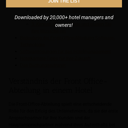
JOIN THE LIST
Gästen
2. Stellen Sie sicher, dass Sie Ihr Personal
Downloaded by 20,000+ hotel managers and
kontinuierlich schulen
3. Kennen Sie Ihre Gäste und planen Sie
owners!
ihre Wünsche ein
Bedeutung der Front-Office-Abteilung Software-
Technologie
Softwarelösungen für das Hotelmanagement
Hotelkarriere-Tipps für Ihre Zukunft
Das Buchungsextranet
Verständnis der Front Office-
Abteilung in einem Hotel
Die Front-Office-Abteilung spielt eine entscheidende
Rolle für den Erfolg des Unternehmens, da sie der erste
Ansprechpartner für Ihre Kunden und der
Hauptansprechpartner während ihres Aufenthalts bei