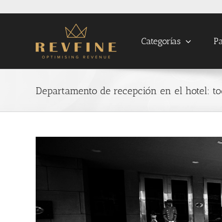
Skip
to
content
Categorías
Pa
Departamento de recepción en el hotel: to
View
Larger
Image