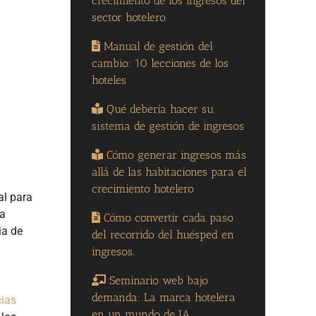
crecimiento de los ingresos del
sector hotelero
Manual de gestión del
cambio: 10 lecciones de los
hoteles
Qué debería hacer su
sistema de gestión de ingresos
Cómo generar ingresos más
allá de las habitaciones para el
crecimiento hotelero
al para
ra
Cómo convertir cada paso
ia de
del recorrido del huésped en
ingresos.
Seminario web bajo
demanda: La marca hotelera
ias
en un mundo de IA