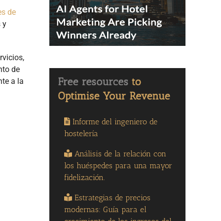
es de
 y
vicios,
nto de
te a la
Informe del ingeniero de
hostelería
Análisis de la relación con
los huéspedes para una mayor
fidelización.
Estrategias de precios
modernas: Guía para el