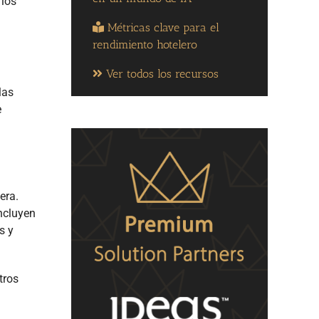
 los
Métricas clave para el
rendimiento hotelero
Ver todos los recursos
las
e
era.
ncluyen
s y
tros