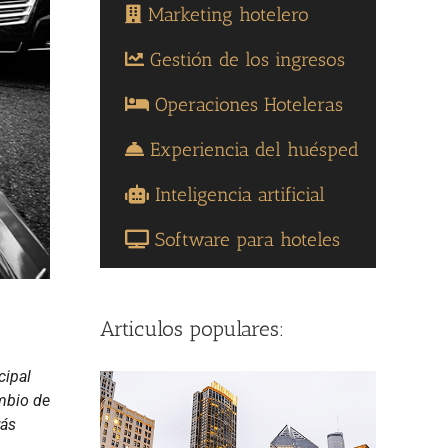
Marketing hotelero
Gestión de los ingresos
Operaciones Hoteleras
Experiencia del huésped
Inteligencia artificial
Software para hoteles
Articulos populares:
cipal
ambio de
rás