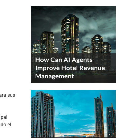
para sus
ipal
do el