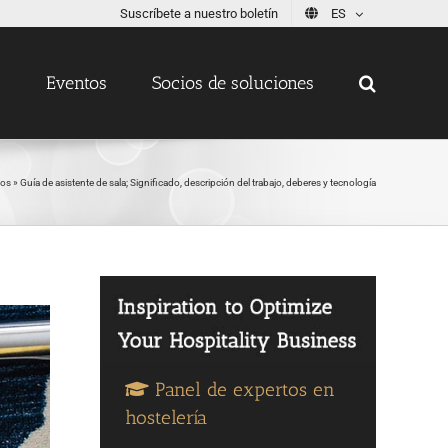
Suscríbete a nuestro boletín
ES
s
Eventos
Socios de soluciones
os
»
Guía de asistente de sala; Significado, descripción del trabajo, deberes y tecnología
Panel de expertos en
hostelería