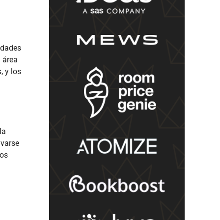
idades
l área
, y los
la
avarse
tos