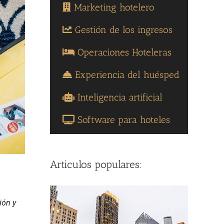
Marketing hotelero
Gestión de los ingresos
Operaciones Hoteleras
Experiencia del huésped
Inteligencia artificial
Software para hoteles
Articulos populares:
ión y