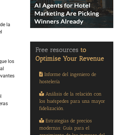
de la
l
que los
al
Informe del ingeniero de
evantes
hostelería
Análisis de la relación con
l
los huéspedes para una mayor
eras
fidelización.
Estrategias de precios
modernas: Guía para el