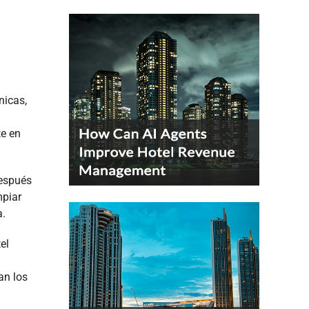
nicas,
te en
después
mpiar
a.
el
an los