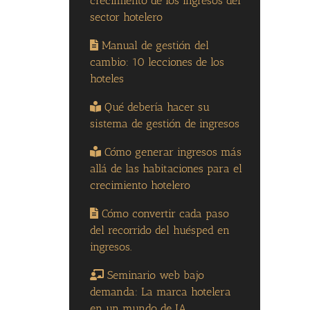
crecimiento de los ingresos del
sector hotelero
Manual de gestión del
cambio: 10 lecciones de los
hoteles
Qué debería hacer su
sistema de gestión de ingresos
Cómo generar ingresos más
allá de las habitaciones para el
crecimiento hotelero
Cómo convertir cada paso
del recorrido del huésped en
ingresos.
Seminario web bajo
demanda: La marca hotelera
en un mundo de IA