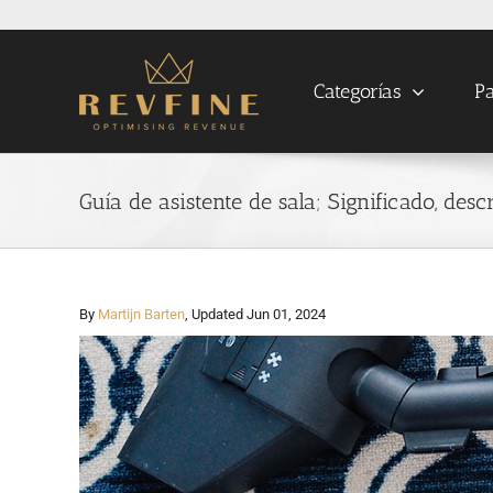
Skip
to
content
Categorías
Pa
Guía de asistente de sala; Significado, desc
By
Martijn Barten
, Updated Jun 01, 2024
View
Larger
Image