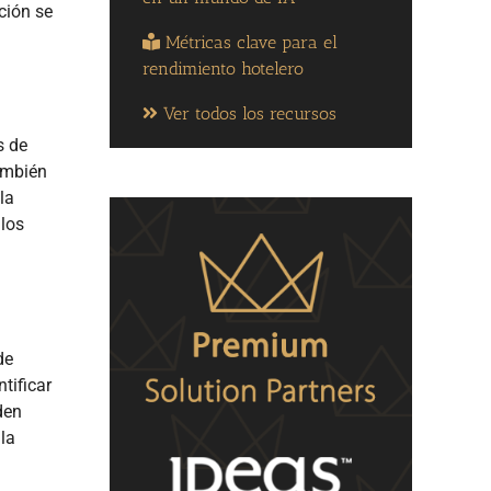
ción se
Métricas clave para el
rendimiento hotelero
Ver todos los recursos
s de
también
la
 los
de
tificar
den
la