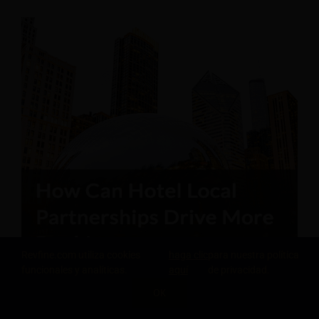
Revfine.com utiliza cookies
haga clic
para nuestra política
funcionales y analíticas.
aquí
de privacidad.
OK
COMPARTE ESTE CONOCIMIENTO