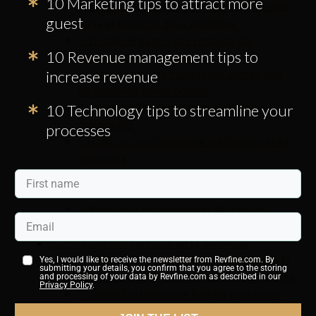
10 Marketing tips to attract more
1. Explique claramente lo que necesita que
guest
haga el personal de la aerolínea
2. Decidir el pago y las ventajas del
10 Revenue management tips to
personal de su aerolínea
increase revenue
3. Promocione las cualidades únicas que
su aerolínea puede ofrecer
10 Technology tips to streamline your
4. Utilice aplicaciones para reducir los
candidatos
processes
5.Haga un uso inteligente del tiempo de su
entrevista
6. Contrate a los candidatos con las
cualidades adecuadas
7. Priorice la incorporación de nuevos
miembros del personal de la aerolínea
Cómo contratar personal de la aerolínea
1. Deje que las agencias de contratación le
Yes, I would like to receive the newsletter from Revfine.com. By
submitting your details, you confirm that you agree to the storing
ayuden a encontrar personal de la aerolínea
and processing of your data by Revfine.com as described in our
Privacy Policy
.
2. Utilice las bolsas de trabajo para hacer
crecer su equipo