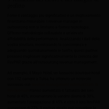
profitto
Forse il vantaggio più significativo è un miglioramento
finanziario misurabile. I revenue manager in
outsourcing non si limitano a fornire tecnologia.
Offrono metodologie collaudate e un'elevata
affidabilità delle performance. Analizzando i dati della
vostra struttura, monitorando la concorrenza e
adeguando quotidianamente le tariffe, questi partner
possono migliorare significativamente la crescita del
RevPAR grazie all'outsourcing revenue management.
Ad esempio, il Mayo Hotel, un lussuoso boutique hotel
con 102 camere a Tulsa, ha ottenuto un notevole
successo con
revenue management esternalizzato di
RevOptimum
Hanno aumentato il fatturato del loro
hotel di 40%, incrementato le vendite dirette di 30%,
aumentato l'occupazione di 45% e visto il loro RevPAR
aumentare di 27%. Il partner giusto può prevedere la