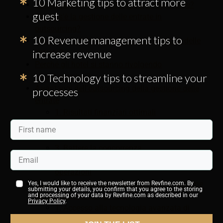
10 Marketing tips to attract more
Perché la gestione delle entrate è importante?
guest
Che cos'è la gestione delle entrate in
outsourcing?
10 Revenue management tips to
Perché gli hotel esternalizzano la gestione delle
increase revenue
entrate?
Perché gli hotel si stanno rivolgendo
10 Technology tips to streamline your
all'outsourcing?
4 vantaggi dell'outsourcing della gestione delle
processes
entrate
1. Risultati finanziari ottimali
2. Alternativa all'assunzione di un Revenue
Manager
3. Battere la concorrenza
4. Maggiore attenzione alle vendite e alle
operazioni
Ulteriori vantaggi dell'outsourcing della gestione
Yes, I would like to receive the newsletter from Revfine.com. By
submitting your details, you confirm that you agree to the storing
della relazione con gli hotel
and processing of your data by Revfine.com as described in our
Privacy Policy
.
1. Accesso alla tecnologia avanzata di
intelligenza artificiale e apprendimento