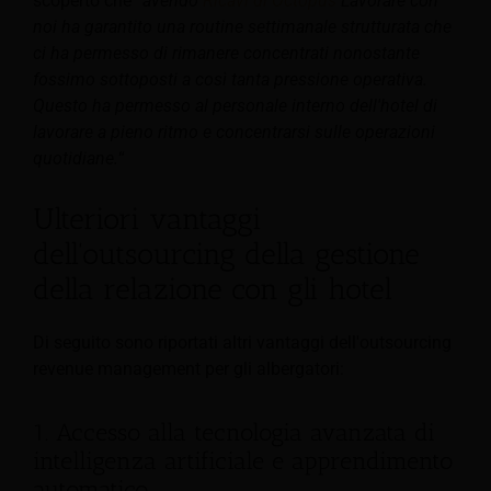
scoperto che “
avendo
Ricavi di Octopus
Lavorare con
noi ha garantito una routine settimanale strutturata che
ci ha permesso di rimanere concentrati nonostante
fossimo sottoposti a così tanta pressione operativa.
Questo ha permesso al personale interno dell'hotel di
lavorare a pieno ritmo e concentrarsi sulle operazioni
quotidiane.
“
Ulteriori vantaggi
dell'outsourcing della gestione
della relazione con gli hotel
Di seguito sono riportati altri vantaggi dell'outsourcing
revenue management per gli albergatori:
1. Accesso alla tecnologia avanzata di
intelligenza artificiale e apprendimento
automatico