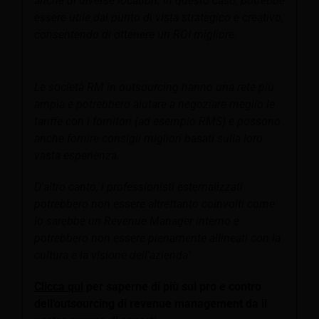
anche di diverse location. In questo caso, potrebbe
essere utile dal punto di vista strategico e creativo,
consentendo di ottenere un ROI migliore.
Le società RM in outsourcing hanno una rete più
ampia e potrebbero aiutare a negoziare meglio le
tariffe con i fornitori (ad esempio RMS) e possono
anche fornire consigli migliori basati sulla loro
vasta esperienza.
D'altro canto, i professionisti esternalizzati
potrebbero non essere altrettanto coinvolti come
lo sarebbe un Revenue Manager interno e
potrebbero non essere pienamente allineati con la
cultura e la visione dell'azienda".
Clicca qui
per saperne di più sui pro e contro
dell'outsourcing di revenue management da
il