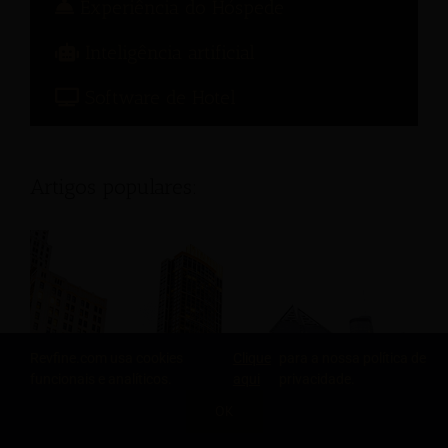
Experiência do Hóspede
Inteligência artificial
Software de Hotel
Artigos populares:
Revfine.com usa cookies
Clique
para a nossa política de
funcionais e analíticos.
aqui
privacidade.
OK
COMPARTILHE ESTE CONHECIMENTO