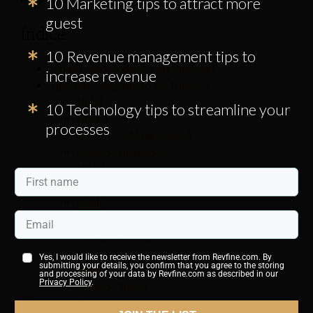
10 Marketing tips to attract more
guest
Índice:
10 Revenue management tips to
O que é acomodação no turismo?
increase revenue
Tipos de Alojamento no Turismo
Hotel
10 Technology tips to streamline your
Hostel
processes
Cama e café da manhã
Casa de hóspedes
Motel
Apart-hotel
Chalé
Cabana de madeira
Acampamento
Caravana
Yes, I would like to receive the newsletter from Revfine.com. By
submitting your details, you confirm that you agree to the storing
Casa de férias
and processing of your data by Revfine.com as described in our
Privacy Policy
.
Casa de férias
Recorrer