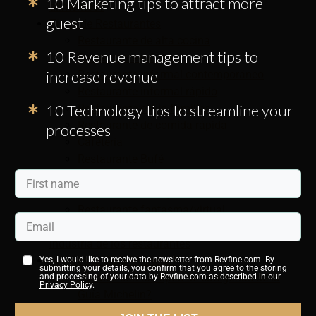
10 Marketing tips to attract more
alimentos?
guest
Tipos de Restaurantes
Restaurante de alta cocina
10 Revenue management tips to
Restaurante informal
increase revenue
Restaurante informal contemporáneo
Restaurante informal rápido
10 Technology tips to streamline your
Restaurante estilo familiar
Restaurante de comida rápida
processes
Cafetería
Restaurante Bufé
Camiones de comida y puestos de comida
Restaurante emergente
Restaurante fantasma/virtual
La importancia de la Guía Michelin en la
industria de los restaurantes
¿Qué es la Guía Michelin?
Yes, I would like to receive the newsletter from Revfine.com. By
submitting your details, you confirm that you agree to the storing
¿Cuáles son los tipos de categorías de la
and processing of your data by Revfine.com as described in our
Privacy Policy
.
Guía Michelin?
Estrellas Michelin