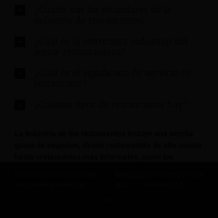
¿Cuáles son los estándares de la
industria de restaurantes?
¿Cuál es la estructura industrial del
sector restaurantero?
¿Cuál es el significado de servicio de
restaurante?
¿Cuántos tipos de restaurantes hay?
La industria de los restaurantes incluye una amplia
gama de negocios, desde restaurantes de alta cocina
hasta restaurantes más informales, como los
restaurantes de comida rápida. Sin embargo,
Revfine.com utiliza cookies
haga clic
para nuestra política
independientemente del tipo, quienes operan en la
funcionales y analíticas.
aquí
de privacidad.
industria de restaurantes siempre deben tratar de
OK
equilibrar la calidad, la relación calidad-precio y la
COMPARTE ESTE CONOCIMIENTO
experiencia del cliente brindada.