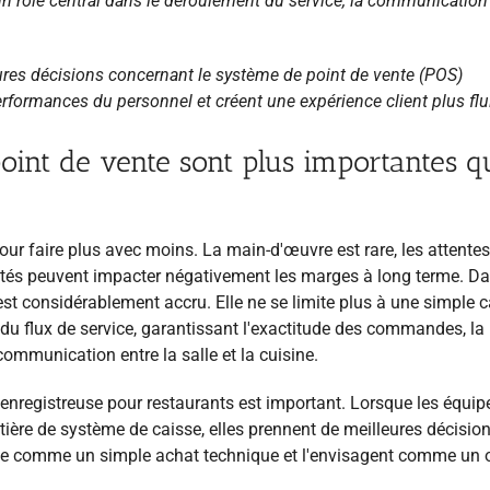
un rôle central dans le déroulement du service, la communication
ures décisions concernant le système de point de vente (POS)
performances du personnel et créent une expérience client plus flu
oint de vente sont plus importantes q
ur faire plus avec moins. La main-d'œuvre est rare, les attente
acités peuvent impacter négativement les marges à long terme. D
'est considérablement accru. Elle ne se limite plus à une simple 
du flux de service, garantissant l'exactitude des commandes, la
 communication entre la salle et la cuisine.
e enregistreuse pour restaurants est important. Lorsque les équip
tière de système de caisse, elles prennent de meilleures décisio
ème comme un simple achat technique et l'envisagent comme un o