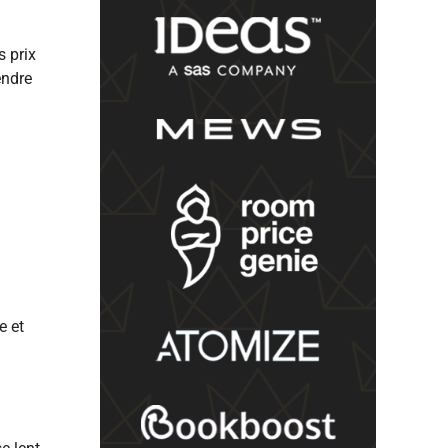
s prix
endre
e et