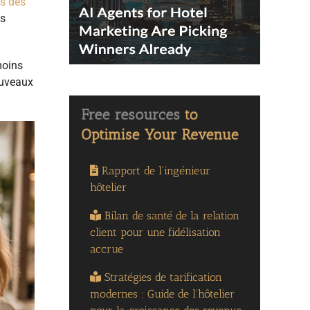
és des
as
moins
nouveaux
Rapport de l'ingénieur
hôtelier
Bilan de santé de la relation
client pour une fidélisation
accrue
Stratégies de tarification
modernes : Guide de l'hôtelier