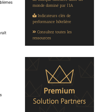
roblèmes
monde dominé par l’IA
Indicateurs clés de
performance hôtelière
Consultez toutes les
raît
ressources
ts