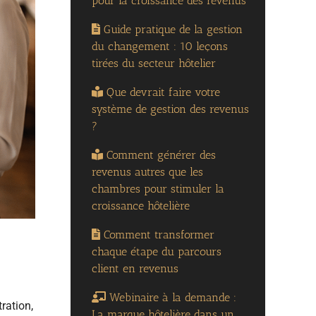
pour la croissance des revenus
Guide pratique de la gestion
du changement : 10 leçons
tirées du secteur hôtelier
Que devrait faire votre
système de gestion des revenus
?
Comment générer des
revenus autres que les
chambres pour stimuler la
croissance hôtelière
Comment transformer
chaque étape du parcours
client en revenus
Webinaire à la demande :
ration,
La marque hôtelière dans un