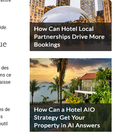
 entre
ide.
ue
s des
ans ce
caisse
es de
ns
util