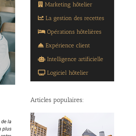
Marketing hôtelier
La gestion des recettes
Opérations hôtelières
Expérience client
Intelligence artificielle
Logiciel hôtelier
Articles populaires:
 de la
n plus