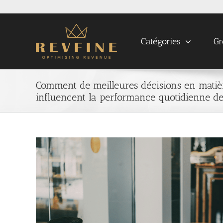
Skip
to
content
Catégories
Gr
Comment de meilleures décisions en matièr
influencent la performance quotidienne de
View
Larger
Image