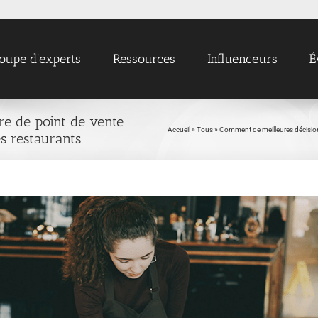
oupe d'experts
Ressources
Influenceurs
É
e de point de vente
Accueil
»
Tous
»
Comment de meilleures décisions
s restaurants