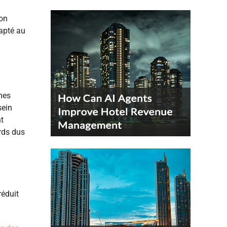
ion
dapté au
èmes
sein
nt
rds dus
réduit